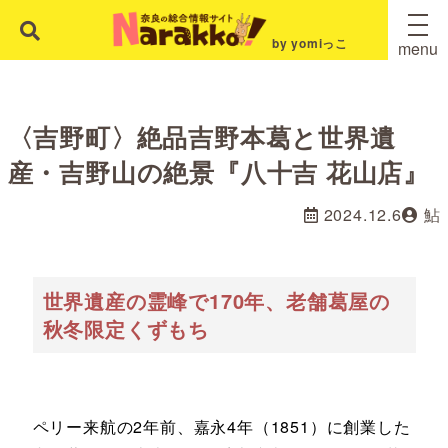
by yomiっこ
menu
〈吉野町〉絶品吉野本葛と世界遺
産・吉野山の絶景『八十吉 花山店』
2024.12.6
鮎
世界遺産の霊峰で170年、老舗葛屋の
秋冬限定くずもち
ペリー来航の2年前、嘉永4年（1851）に創業した