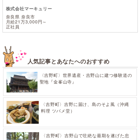
株式会社マーキュリー
奈良県 奈良市
月給21万3,000円～
正社員
人気記事とあなたへのおすすめ
〈吉野町〉世界遺産・吉野山に建つ修験道の
聖地『金峯山寺』
〈吉野町〉吉野に届け、島のそよ風（沖縄
料理 ツバメ堂）
〈吉野町〉吉野山で壮絶な最期を遂げた忠