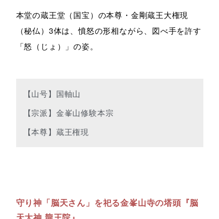
本堂の蔵王堂（国宝）の本尊・金剛蔵王大権現
（秘仏）3体は、憤怒の形相ながら、図べ手を許す
「怒（じょ）」の姿。
【山号】国軸山
【宗派】金峯山修験本宗
【本尊】蔵王権現
守り神「脳天さん」を祀る金峯山寺の塔頭『脳
天大神 龍王院』