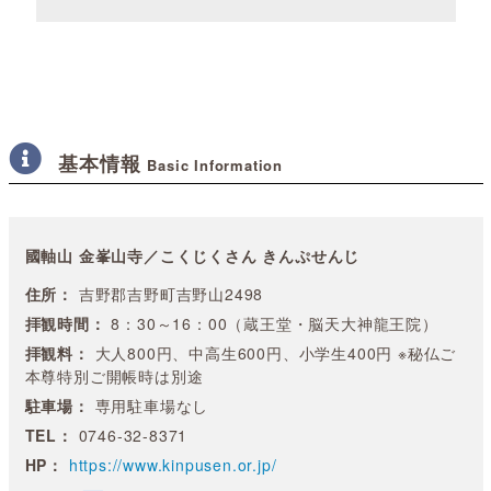
基本情報
Basic Information
國軸山 金峯山寺／こくじくさん きんぷせんじ
住所：
吉野郡吉野町吉野山2498
拝観時間：
8：30～16：00（蔵王堂・脳天大神龍王院）
拝観料：
大人800円、中高生600円、小学生400円 ※秘仏ご
本尊特別ご開帳時は別途
駐車場：
専用駐車場なし
TEL：
0746-32-8371
HP：
https://www.kinpusen.or.jp/