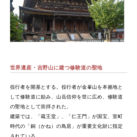
世界遺産・吉野山に建つ修験道の聖地
役行者を開基とする。役行者が金峯山を本拠地と
して修験道に励み、山岳信仰を世に広め、修験道
の聖地として崇拝された。
建築では、「蔵王堂」、「仁王門」が国宝、室町
時代の「銅（かね）の鳥居」が重要文化財に指定
されている。