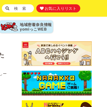
検 索
お気に入りリスト
地域密着奈良情報
yomiっこ
WEB
た
しー