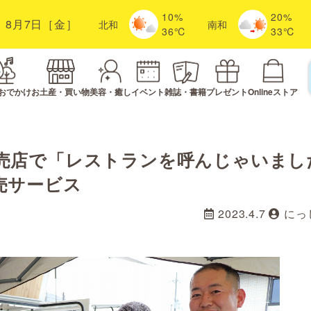
10%
20%
8月7日［金］
北
和
南
和
36℃
33℃
おでかけ
お土産・買い物
美容・癒し
イベント
雑誌・書籍
プレゼント
Onlineストア
売店で「レストランを呼んじゃいまし
売サービス
2023.4.7
にっ