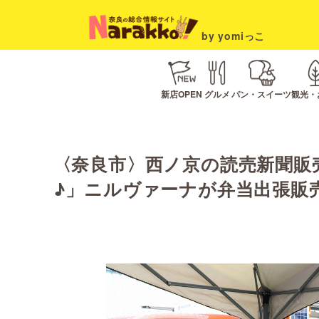
by yomiっこ
新店OPEN
グルメ
パン・スイーツ
観光・
〈奈良市〉西ノ京の読売新聞販
♪」ニルヴァーナが弁当出張販