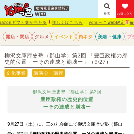
検索
お気に入り
ト券が当たる
詳しくはこちら
yomiっこweb限定
毎月抽選で1名
開店・閉店
グルメ
イベント
街ネタ
美容・健康
プ
柳沢文庫歴史塾（郡山学）第2回 「豊臣政権の歴
史的位置 ーその達成と崩壊ー」（9/27）
文化事業
講演会・講座
柳沢文庫歴史塾（郡山学）第2回
豊臣政権の歴史的位置
ーその達成と崩壊ー
9月27日（土）に、三の丸会館にて柳沢文庫歴史塾（郡山
学）第2回
『豊臣政権の歴史的位置 ーその達成と崩壊ー』