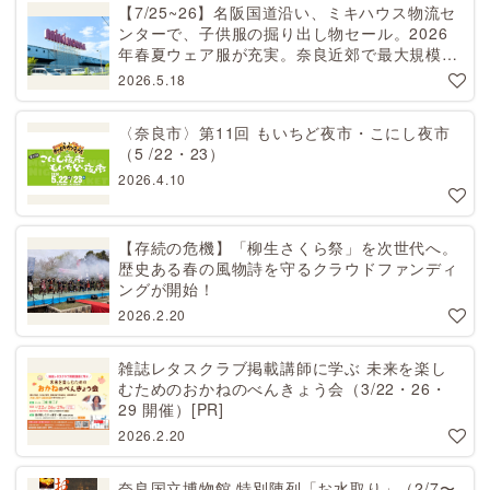
【7/25~26】名阪国道沿い、ミキハウス物流セ
ンターで、子供服の掘り出し物セール。2026
年春夏ウェア服が充実。奈良近郊で最大規模！
天理から27分[PR]
2026.5.18
〈奈良市〉第11回 もいちど夜市・こにし夜市
（5 /22・23）
2026.4.10
【存続の危機】「柳生さくら祭」を次世代へ。
歴史ある春の風物詩を守るクラウドファンディ
ングが開始！
2026.2.20
雑誌レタスクラブ掲載講師に学ぶ 未来を楽し
むためのおかねのべんきょう会（3/22・26・
29 開催）[PR]
2026.2.20
奈良国立博物館 特別陳列「お水取り」（2/7〜