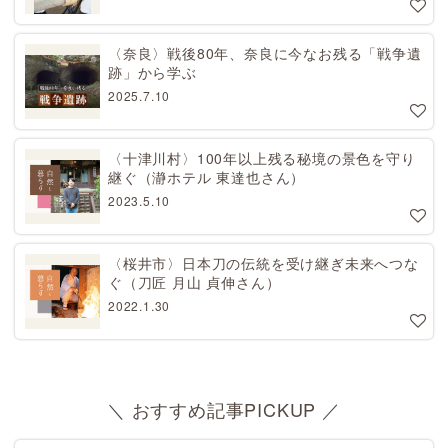
〈奈良〉戦後80年、奈良に今なお残る「戦争遺
跡」から学ぶ
2025.7.10
〈十津川村〉100年以上残る秘境の景色を守り
継ぐ（瀞ホテル 東達也さん）
2023.5.10
〈桜井市〉日本刀の伝統を受け継ぎ未来へつな
ぐ（刀匠 月山 貞伸さん）
2022.1.30
＼ おすすめ記事PICKUP ／