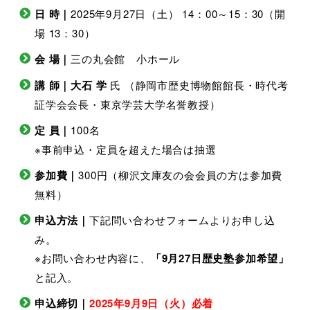
日 時｜
2025年9月27日（土） 14：00～15：30（開
場 13：30）
会 場｜
三の丸会館 小ホール
講 師｜大石 学
氏 （静岡市歴史博物館館長・時代考
証学会会長・東京学芸大学名誉教授）
定 員｜
100名
※事前申込・定員を超えた場合は抽選
参加費｜
300円（柳沢文庫友の会会員の方は参加費
無料）
申込方法｜
下記問い合わせフォームよりお申し込
み。
※お問い合わせ内容に、
「9月27日歴史塾参加希望」
と記入。
申込締切｜
2025年9月9日（火）必着