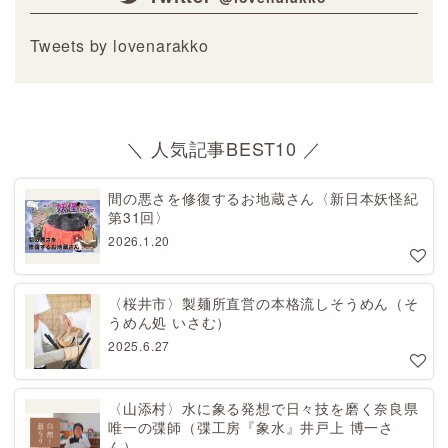
Tweets by lovenarakko
＼ 人気記事BEST10 ／
間の悪さを修復するお地蔵さん〈新日本妖怪紀
第31回〉
2026.1.20
〈桜井市〉製麺所直営の本格流しそうめん（そ
うめん処 いさむ）
2025.6.27
〈山添村〉水に象る発想で日々技を磨く奈良県
唯一の弽師（弽工房『象水』井戸上 博一さ
ん）