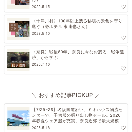
2022.5.15
〈十津川村〉100年以上残る秘境の景色を守り
継ぐ（瀞ホテル 東達也さん）
2023.5.10
〈奈良〉戦後80年、奈良に今なお残る「戦争遺
跡」から学ぶ
2025.7.10
＼ おすすめ記事PICKUP ／
【7/25~26】名阪国道沿い、ミキハウス物流セ
ンターで、子供服の掘り出し物セール。2026
年春夏ウェア服が充実。奈良近郊で最大規模！
天理から27分[PR]
2026.5.18