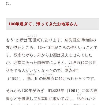
た。
100年過ぎて、帰ってきたお地蔵さん
かわらどう
もう1か所は
瓦堂
町にあります。奈良国立博物館の
方が見たところ、12〜13世紀ごろの作ということで
す。残念ながら、外からお顔は見えませんでした
が、お堂にあった由来書によると、江戸時代にお世
かえい
話をする人がいなくなったので、
嘉永
4年
なるかわ
とくゆうじ
（1851）、
鳴川
町の
徳融寺
に預けられたそうです。
それから100年が過ぎ、昭和28年（1951）に体の破
まつ
損などを修復して瓦堂町に改めて戻し、
祀
られたと