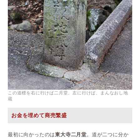
この道標を右に行けば二月堂、左に行けば、まんなおし地
蔵
お金を埋めて商売繁盛
最初に向かったのは
東大寺二月堂
。道が二つに分か