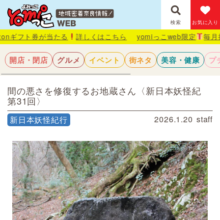
検索
お気に入り
券が当たる
詳しくはこちら
yomiっこweb限定
毎月抽選で1名様
開店・閉店
グルメ
イベント
街ネタ
美容・健康
プ
間の悪さを修復するお地蔵さん〈新日本妖怪紀
第31回〉
2026.1.20
staff
新日本妖怪紀行