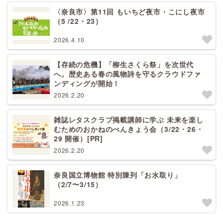
〈奈良市〉第11回 もいちど夜市・こにし夜市
（5 /22・23）
2026.4.10
【存続の危機】「柳生さくら祭」を次世代
へ。歴史ある春の風物詩を守るクラウドファ
ンディングが開始！
2026.2.20
雑誌レタスクラブ掲載講師に学ぶ 未来を楽し
むためのおかねのべんきょう会（3/22・26・
29 開催）[PR]
2026.2.20
奈良国立博物館 特別陳列「お水取り」
（2/7〜3/15）
2026.1.23