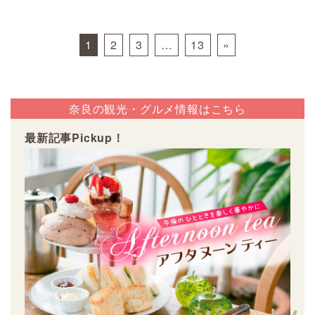
Posts navigation
1
2
3
…
13
»
奈良の観光・グルメ情報はこちら
最新記事Pickup！