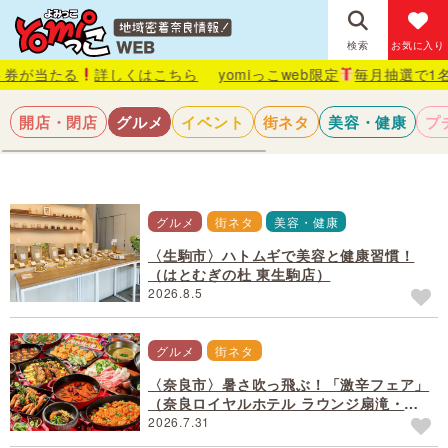
検索
お気に入り
る
詳しくはこちら
yomiっこweb限定
毎月抽選で1名様にAma
開店・閉店
グルメ
イベント
街ネタ
美容・健康
プ
グルメ
街ネタ
美容・健康
〈生駒市〉ハトムギで美容と健康習慣！
（はとむぎの杜 東生駒店）
2026.8.5
グルメ
街ネタ
〈奈良市〉暑さ吹っ飛ぶ！「激辛フェア」
（奈良ロイヤルホテル ラウンジ扇滝・万
葉）
2026.7.31