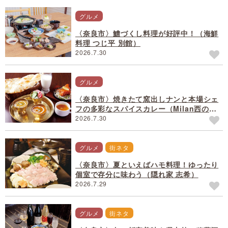
グルメ
〈奈良市〉鱧づくし料理が好評中！（海鮮
料理 つじ平 別館）
2026.7.30
グルメ
〈奈良市〉焼きたて窯出しナンと本場シェ
フの多彩なスパイスカレー（Milan西の
京）
2026.7.30
グルメ
街ネタ
〈奈良市〉夏といえばハモ料理！ゆったり
個室で存分に味わう（隠れ家 志希）
2026.7.29
グルメ
街ネタ