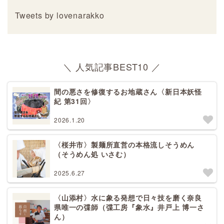
Tweets by lovenarakko
＼ 人気記事BEST10 ／
間の悪さを修復するお地蔵さん〈新日本妖怪
紀 第31回〉
2026.1.20
〈桜井市〉製麺所直営の本格流しそうめん
（そうめん処 いさむ）
2025.6.27
〈山添村〉水に象る発想で日々技を磨く奈良
県唯一の弽師（弽工房『象水』井戸上 博一さ
ん）