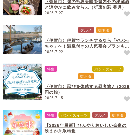
〈奈良市〉旬の折衷美味を県内外の秘蔵酒
と涼やかに飲み食らふ（折衷旬彩 香月）
2026.7.27
観光・おでかけ
グルメ
街ネタ
〈伊賀市〉伊賀でランチするなら「やぶっ
ちゃ」へ！温泉付きの人気宴会プランも
（島ヶ原温泉 やぶっちゃの湯）
2026.7.22
特集
観光・おでかけ
パン・スイーツ
お土産・買い物
街ネタ
〈伊賀市〉忍びを体感する忍者旅♪（2026
円の旅）
2026.7.15
特集
パン・スイーツ
グルメ
街ネタ
【2026年最新】ひんやりおいしい奈良の
映えかき氷特集