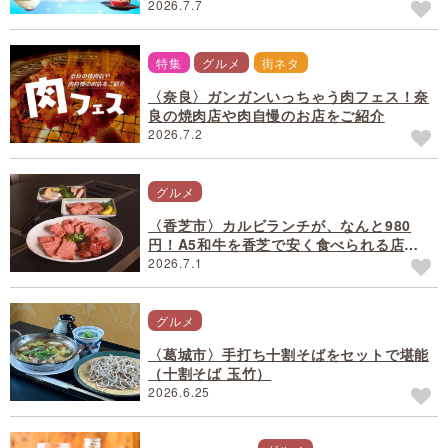
2026.7.7
特集
グルメ
街ネタ
〈奈良〉ガンガンいっちゃう肉フェス！奈
良の焼肉店や肉自慢のお店をご紹介
2026.7.2
グルメ
〈香芝市〉カルビランチが、なんと980
円！A5和牛を香芝で安く食べられる店
（やきにく・や）
2026.7.1
グルメ
〈葛城市〉手打ち十割そばをセットで堪能
（十割そば 玉竹）
2026.6.25