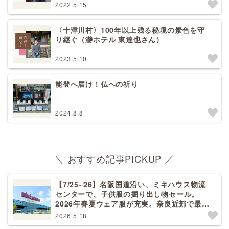
2022.5.15
〈十津川村〉100年以上残る秘境の景色を守
り継ぐ（瀞ホテル 東達也さん）
2023.5.10
能登へ届け！仏への祈り
2024.8.8
＼ おすすめ記事PICKUP ／
【7/25~26】名阪国道沿い、ミキハウス物流
センターで、子供服の掘り出し物セール。
2026年春夏ウェア服が充実。奈良近郊で最大
規模！天理から27分[PR]
2026.5.18