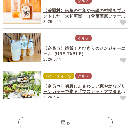
お土産・買い物
グルメ
〈曽爾村〉伝統の生薬や伝説の柑橘をブレ
ンドした「大和可楽」（曽爾高原ファーム
ガーデン）
2026.6.11
お土産・買い物
グルメ
〈奈良市〉絶賛！とびきりのジンジャーエ
ール（UNE TABLE）
2026.6.11
パン・スイーツ
グルメ
〈奈良市〉初夏にふさわしい爽やかなグリ
ーンカラーで彩る「マスカットアフタヌー
ンティー」
2026.6.4
戻る