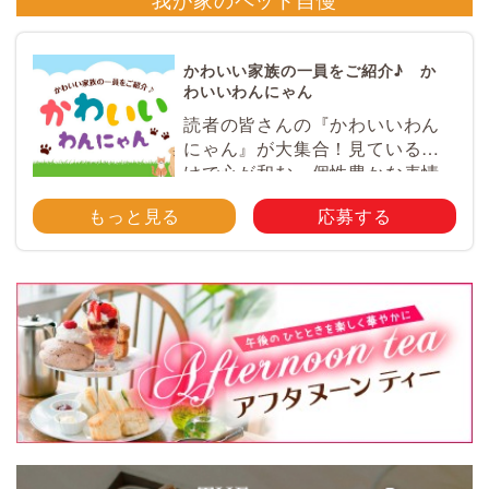
かわいい家族の一員をご紹介♪ か
わいいわんにゃん
読者の皆さんの『かわいいわん
にゃん』が大集合！見ているだ
けで心が和む、個性豊かな表情
やとっておきのエピソードが満
もっと見る
応募する
載♪ ペットのかわいい写真を大
募集！ みなさんのご自慢のペッ
ト写真や動画を大募集！ 携帯電
話・スマホ等で撮影 […]