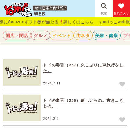
検索
お気に入り
zonギフト券が当たる
詳しくはこちら
yomiっこweb限定
毎月
開店・閉店
グルメ
イベント
街ネタ
美容・健康
プ
トドの毒舌（257）久しぶりに車旅行をし
た。
2024.7.11
トドの毒舌（256）新しいもの。古きよき
もの。
2024.3.4