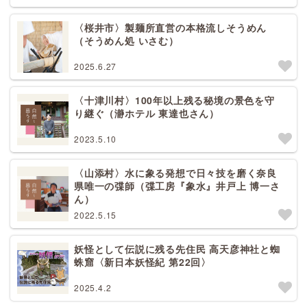
〈桜井市〉製麺所直営の本格流しそうめん
（そうめん処 いさむ）
2025.6.27
〈十津川村〉100年以上残る秘境の景色を守
り継ぐ（瀞ホテル 東達也さん）
2023.5.10
〈山添村〉水に象る発想で日々技を磨く奈良
県唯一の弽師（弽工房『象水』井戸上 博一さ
ん）
2022.5.15
妖怪として伝説に残る先住民 高天彦神社と蜘
蛛窟〈新日本妖怪紀 第22回〉
2025.4.2