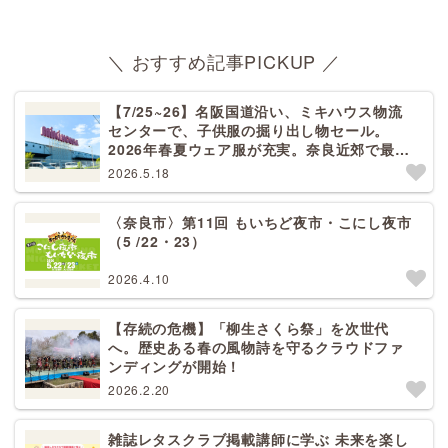
＼ おすすめ記事PICKUP ／
【7/25~26】名阪国道沿い、ミキハウス物流
センターで、子供服の掘り出し物セール。
2026年春夏ウェア服が充実。奈良近郊で最大
規模！天理から27分[PR]
2026.5.18
〈奈良市〉第11回 もいちど夜市・こにし夜市
（5 /22・23）
2026.4.10
【存続の危機】「柳生さくら祭」を次世代
へ。歴史ある春の風物詩を守るクラウドファ
ンディングが開始！
2026.2.20
雑誌レタスクラブ掲載講師に学ぶ 未来を楽し