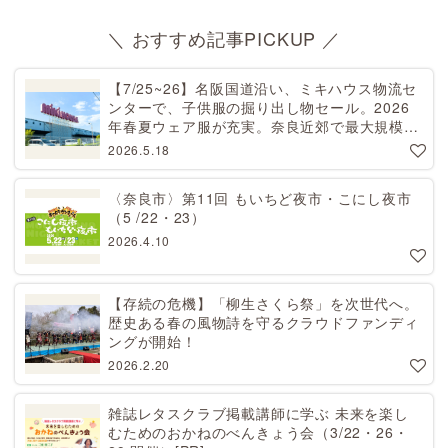
＼ おすすめ記事PICKUP ／
【7/25~26】名阪国道沿い、ミキハウス物流セ
ンターで、子供服の掘り出し物セール。2026
年春夏ウェア服が充実。奈良近郊で最大規模！
天理から27分[PR]
2026.5.18
〈奈良市〉第11回 もいちど夜市・こにし夜市
（5 /22・23）
2026.4.10
【存続の危機】「柳生さくら祭」を次世代へ。
歴史ある春の風物詩を守るクラウドファンディ
ングが開始！
2026.2.20
雑誌レタスクラブ掲載講師に学ぶ 未来を楽し
むためのおかねのべんきょう会（3/22・26・