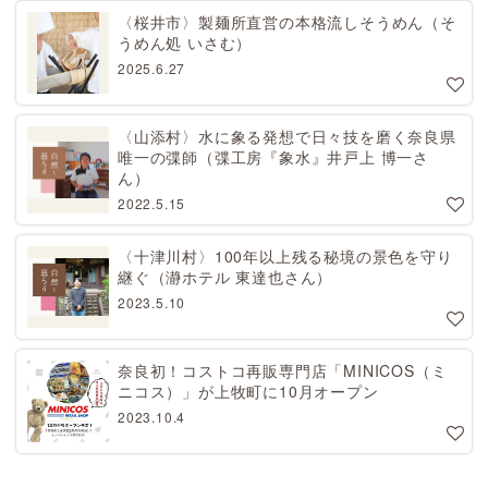
〈桜井市〉製麺所直営の本格流しそうめん（そ
うめん処 いさむ）
2025.6.27
〈山添村〉水に象る発想で日々技を磨く奈良県
唯一の弽師（弽工房『象水』井戸上 博一さ
ん）
2022.5.15
〈十津川村〉100年以上残る秘境の景色を守り
継ぐ（瀞ホテル 東達也さん）
2023.5.10
奈良初！コストコ再販専門店「MINICOS（ミ
ニコス）」が上牧町に10月オープン
2023.10.4