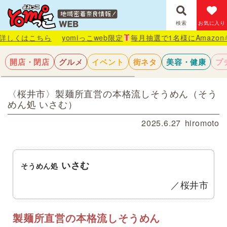
検索
お気に入り
ちら
yomiっこweb限定
毎月抽選で1名様にAmazonギフト券が
開店・閉店
グルメ
イベント
街ネタ
美容・健康
プ
〈桜井市〉製麺所直営の本格流しそうめん（そう
めん処 いさむ）
2025.6.27
hiromoto
いさむ
そうめん処
／桜井市
製麺所直営の本格流しそうめん