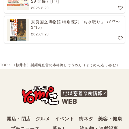
29 開催）[PR]
2026.2.20
奈良国立博物館 特別陳列「お水取り」（2/7〜
3/15）
2026.1.23
TOP
>
〈桜井市〉製麺所直営の本格流しそうめん（そうめん処 いさむ）
開店・閉店
グルメ
イベント
街ネタ
美容・健康
プチニュース
暮らし
読み物・連載記事