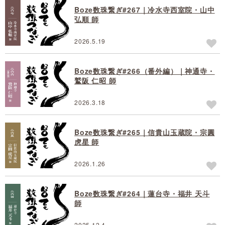
Boze数珠繋ぎ#267｜冷水寺西室院・山中
弘順 師
2026.5.19
Boze数珠繋ぎ#266（番外編）｜神通寺・
鷲阪 仁昭 師
2026.3.18
Boze数珠繋ぎ#265｜信貴山玉蔵院・宗圓
虎星 師
2026.1.26
Boze数珠繋ぎ#264｜蓮台寺・福井 天斗
師
2025.12.4