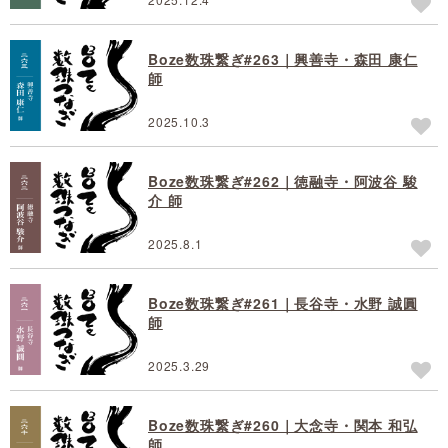
Boze数珠繋ぎ#263｜興善寺・森田 康仁
師
2025.10.3
Boze数珠繋ぎ#262｜徳融寺・阿波谷 駿
介 師
2025.8.1
Boze数珠繋ぎ#261｜長谷寺・水野 誠圓
師
2025.3.29
Boze数珠繋ぎ#260｜大念寺・関本 和弘
師