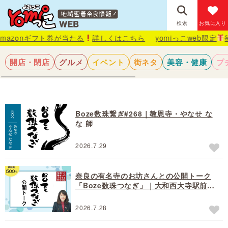
検索
お気に入り
ギフト券が当たる
詳しくはこちら
yomiっこweb限定
毎月抽選で
開店・閉店
グルメ
イベント
街ネタ
美容・健康
プ
Boze数珠繋ぎ#268｜教恩寺・やなせ な
な 師
2026.7.29
奈良の有名寺のお坊さんとの公開トーク
「Boze数珠つなぎ」｜大和西大寺駅前で
隔月開催中「住まいと暮らしのぷらっと
HOME」
2026.7.28