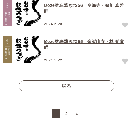
Boze数珠繋ぎ#256｜空海寺・森川 真雅
師
2024.5.20
Boze数珠繋ぎ#255｜金峯山寺・林 覚道
師
2024.3.22
戻る
Posts navigation
1
2
»