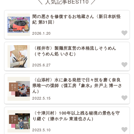
＼ 人気記事BEST10 ／
間の悪さを修復するお地蔵さん〈新日本妖怪
紀 第31回〉
2026.1.20
〈桜井市〉製麺所直営の本格流しそうめん
（そうめん処 いさむ）
2025.6.27
〈山添村〉水に象る発想で日々技を磨く奈良
県唯一の弽師（弽工房『象水』井戸上 博一さ
ん）
2022.5.15
〈十津川村〉100年以上残る秘境の景色を守
り継ぐ（瀞ホテル 東達也さん）
2023.5.10