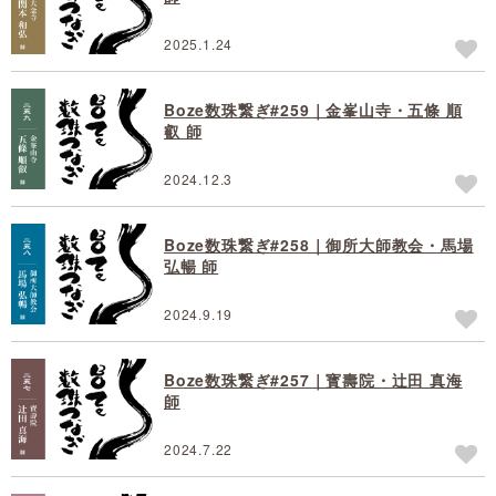
2025.1.24
Boze数珠繋ぎ#259｜金峯山寺・五條 順
叡 師
2024.12.3
Boze数珠繋ぎ#258｜御所大師教会・馬場
弘暢 師
2024.9.19
Boze数珠繋ぎ#257｜寳壽院・辻田 真海
師
2024.7.22