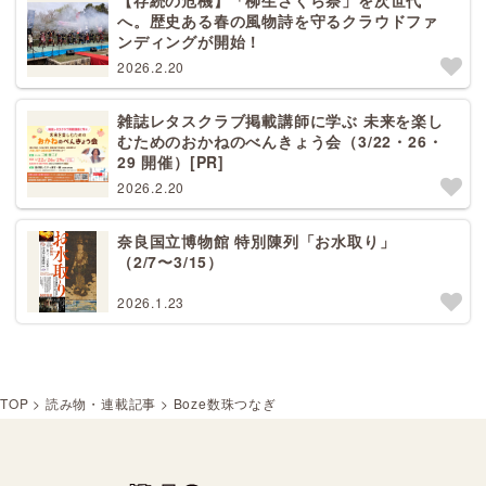
【存続の危機】「柳生さくら祭」を次世代
へ。歴史ある春の風物詩を守るクラウドファ
ンディングが開始！
2026.2.20
雑誌レタスクラブ掲載講師に学ぶ 未来を楽し
むためのおかねのべんきょう会（3/22・26・
29 開催）[PR]
2026.2.20
奈良国立博物館 特別陳列「お水取り」
（2/7〜3/15）
2026.1.23
TOP
>
読み物・連載記事
>
Boze数珠つなぎ