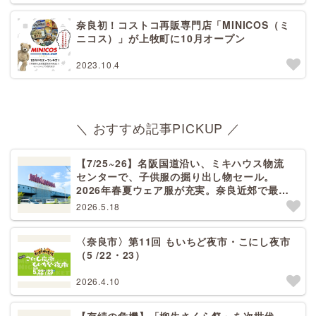
奈良初！コストコ再販専門店「MINICOS（ミ
ニコス）」が上牧町に10月オープン
2023.10.4
＼ おすすめ記事PICKUP ／
【7/25~26】名阪国道沿い、ミキハウス物流
センターで、子供服の掘り出し物セール。
2026年春夏ウェア服が充実。奈良近郊で最大
規模！天理から27分[PR]
2026.5.18
〈奈良市〉第11回 もいちど夜市・こにし夜市
（5 /22・23）
2026.4.10