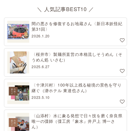
＼ 人気記事BEST10 ／
間の悪さを修復するお地蔵さん〈新日本妖怪紀
第31回〉
2026.1.20
〈桜井市〉製麺所直営の本格流しそうめん（そ
うめん処 いさむ）
2025.6.27
〈十津川村〉100年以上残る秘境の景色を守り
継ぐ（瀞ホテル 東達也さん）
2023.5.10
〈山添村〉水に象る発想で日々技を磨く奈良県
唯一の弽師（弽工房『象水』井戸上 博一さ
ん）