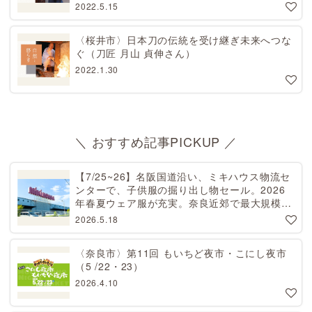
2022.5.15
〈桜井市〉日本刀の伝統を受け継ぎ未来へつな
ぐ（刀匠 月山 貞伸さん）
2022.1.30
＼ おすすめ記事PICKUP ／
【7/25~26】名阪国道沿い、ミキハウス物流セ
ンターで、子供服の掘り出し物セール。2026
年春夏ウェア服が充実。奈良近郊で最大規模！
天理から27分[PR]
2026.5.18
〈奈良市〉第11回 もいちど夜市・こにし夜市
（5 /22・23）
2026.4.10