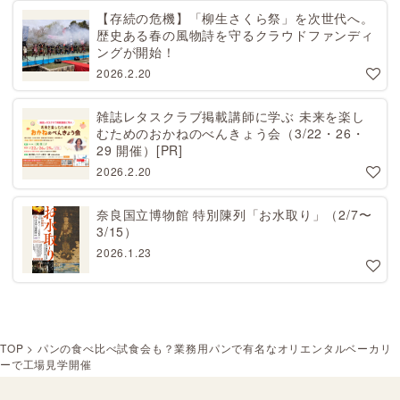
【存続の危機】「柳生さくら祭」を次世代へ。
歴史ある春の風物詩を守るクラウドファンディ
ングが開始！
2026.2.20
雑誌レタスクラブ掲載講師に学ぶ 未来を楽し
むためのおかねのべんきょう会（3/22・26・
29 開催）[PR]
2026.2.20
奈良国立博物館 特別陳列「お水取り」（2/7〜
3/15）
2026.1.23
TOP
>
パンの食べ比べ試食会も？業務用パンで有名なオリエンタルベーカリ
ーで工場見学開催