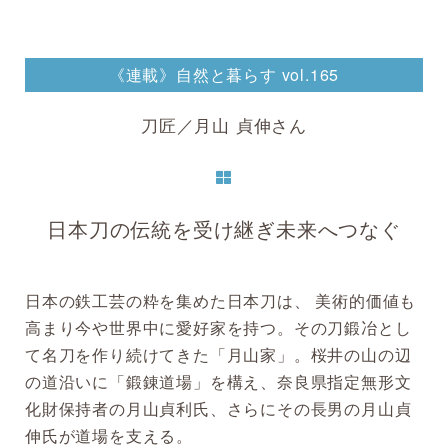
《連載》自然と暮らす vol.165
刀匠／月山 貞伸さん
日本刀の伝統を受け継ぎ未来へつなぐ
日本の鉄工芸の粋を集めた日本刀は、 美術的価値も
高まり今や世界中に愛好家を持つ。その刀鍛冶とし
て名刀を作り続けてきた「月山家」。桜井の山の辺
の道沿いに「鍛錬道場」を構え、奈良県指定無形文
化財保持者の月山貞利氏、さらにその長男の月山貞
伸氏が道場を支える。