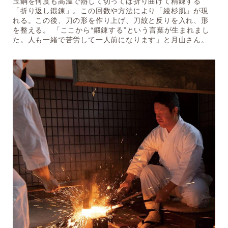
玉鋼を何度も高温で熱して切っては折り曲げて精錬する
「折り返し鍛錬」。この回数や方法により「綾杉肌」が現
れる。この後、刀の形を作り上げ、刀紋と反りを入れ、形
を整える。 「ここから“鍛錬する”という言葉が生まれまし
た。人も一緒で苦労して一人前になります」と月山さん。