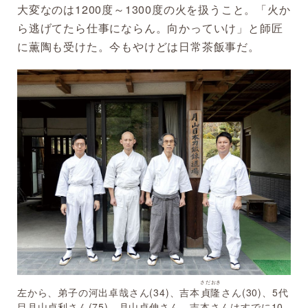
大変なのは1200度～1300度の火を扱うこと。「火か
ら逃げてたら仕事にならん。向かっていけ」と師匠
に薫陶も受けた。今もやけどは日常茶飯事だ。
さだおき
左から、弟子の河出卓哉さん(34)、吉本
貞隆
さん(30)、5代
目月山貞利さん(75)、月山貞伸さん。吉本さんはすでに10