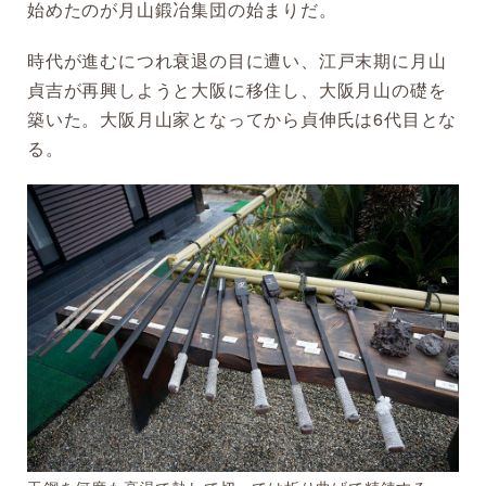
始めたのが月山鍛冶集団の始まりだ。
時代が進むにつれ衰退の目に遭い、江戸末期に月山
貞吉が再興しようと大阪に移住し、大阪月山の礎を
築いた。大阪月山家となってから貞伸氏は6代目とな
る。