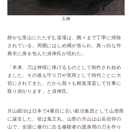
玉鋼
静かな里山にたたずむ道場は、隅々まで丁寧に掃除
されている。周囲にはしめ縄が張られ、真っ白な作
務衣に身を包んだ貞伸氏が現れた。
「本来、刀は神様に捧げるものとして制作され始め
ました。その後も守り刀や実用として時代ごとに大
切にされてきた。だから我々も精進潔斎して仕事に
取り掛かります」と貞伸氏。
月山鍛冶は日本で4番目に古い鍛冶集団として山形県
に誕生した。祖は鬼王丸。山形の月山は山岳信仰の
山で、全国に修行に出る修験者の護身用の刀を作り