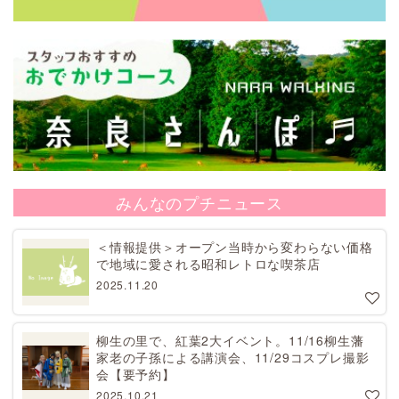
みんなのプチニュース
＜情報提供＞オープン当時から変わらない価格
で地域に愛される昭和レトロな喫茶店
2025.11.20
柳生の里で、紅葉2大イベント。11/16柳生藩
家老の子孫による講演会、11/29コスプレ撮影
会【要予約】
2025.10.21