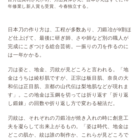
年修業し新人賞も受賞、今春独立する。
日本刀の作り方は、工程が多数あり、刀鍛冶が9割ほ
ど仕上げて、最後に研ぎ師、さや師など別の職人が
完成にこぎつける総合芸術。一振りの刀を作るのに
は一年かかる。
刀は姿と、地金、刃紋が見どころと言われる。「地
金はうちは綾杉肌ですが、正宗は板目肌、奈良の大
和伝は正目肌、京都の山代伝は梨地肌などが現れま
す」。この地金は玉鋼を切っては折り返す「折り返
し鍛錬」の回数や折り返し方で変わる秘法だ。
刃紋は、それぞれの刀鍛冶が焼き入れの時に創意工
夫を凝らして出来上がるもの。「姿は時代、地金は
どこの肌か、紋は誰の制作か、これらが見どころで