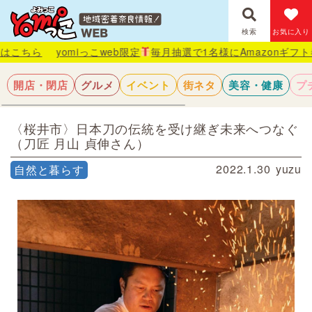
検索
お気に入り
っこweb限定
毎月抽選で1名様にAmazonギフト券が当たる
詳しく
開店・閉店
グルメ
イベント
街ネタ
美容・健康
プ
〈桜井市〉日本刀の伝統を受け継ぎ未来へつなぐ
（刀匠 月山 貞伸さん）
2022.1.30
yuzu
自然と暮らす