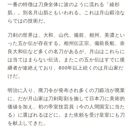
一番の特徴は刀身全体に波のように流れる「綾杉
肌」。別名月山肌ともいわれる。これは月山鍛冶な
らではの技術だ。
刀剣の世界は、大和、山代、備前、相州、美濃とい
った五か伝が存在する。相州伝正宗、備前長船、奈
良大和伝など多くの名刀があるが、月山はこれらに
は当てはまらない伝法。またこの五か伝はすでに後
継者が途絶えており、800年以上続くのは月山家だ
けだ。
明治に入り、廃刀令が発布され多くの刀鍛冶が廃業
に。だが月山家は刀剣彫刻を施して日本刀に美術的
価値を加え、初の帝室技芸員（今の人間国宝に当た
る）に選ばれるほどに。また依頼を受け皇室にも刀
を献上してきた。