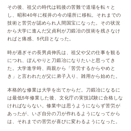
その後、祖父の時代は戦後の苦難で道場を転々と
し、昭和40年に桜井の今の場所に移転。それまでの
技術と苦労が認められ人間国宝になった。その状況
から大学に進んだ父貞利が刀鍛冶の技術を残さなけ
ればと痛感、5代目となった。
時が過ぎその長男貞伸氏は、祖父や父の仕事を観る
につれ、ぼんやりと刀鍛冶になりたいと思ってき
た。大学進学時、両親から「苦労するからやめと
き」と言われたが父に弟子入り、雑用から始めた。
本格的な修業は大学を出てからだ。刀鍛冶になるに
は最低5年修業した後、文化庁の実技試験に合格しな
ければならない。修業中は思うようにならず苦労が
あったが、いざ自分の刀が作れるようになってから
は、それまでの苦労が喜びに変わるようになった。