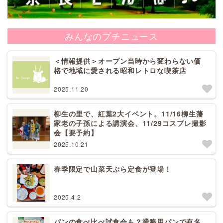
みんなのプチニュース
＜情報提供＞オープン当時から変わらない価
格で地域に愛される昭和レトロな喫茶店
2025.11.20
柳生の里で、紅葉2大イベント。11/16柳生藩
家老の子孫による講演会、11/29コスプレ撮影
会【要予約】
2025.10.21
春季限定で山菜天ぷら定食が登場！
2025.4.2
パンの食べ比べ試食会も？業務用パンで有名