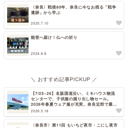
〈奈良〉戦後80年、奈良に今なお残る「戦争
遺跡」から学ぶ
2025.7.10
能登へ届け！仏への祈り
2024.8.8
＼ おすすめ記事PICKUP ／
【7/25~26】名阪国道沿い、ミキハウス物流
センターで、子供服の掘り出し物セール。
2026年春夏ウェア服が充実。奈良近郊で最大
規模！天理から27分[PR]
2026.5.18
〈奈良市〉第11回 もいちど夜市・こにし夜市