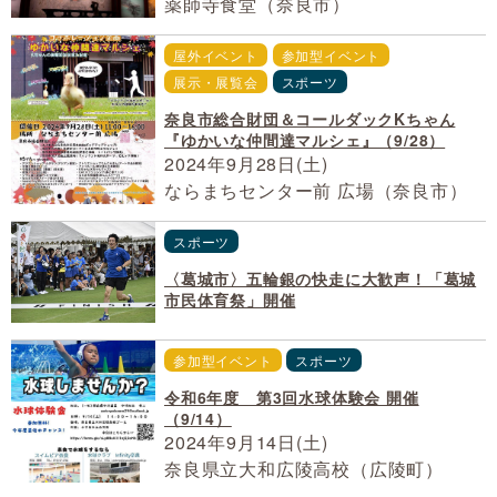
薬師寺食堂（奈良市）
屋外イベント
参加型イベント
展示・展覧会
スポーツ
奈良市総合財団＆コールダックKちゃん
『ゆかいな仲間達マルシェ』（9/28）
2024年9月28日(土)
ならまちセンター前 広場（奈良市）
スポーツ
〈葛城市〉五輪銀の快走に大歓声！「葛城
市民体育祭」開催
参加型イベント
スポーツ
令和6年度 第3回水球体験会 開催
（9/14）
2024年9月14日(土)
奈良県立大和広陵高校（広陵町）