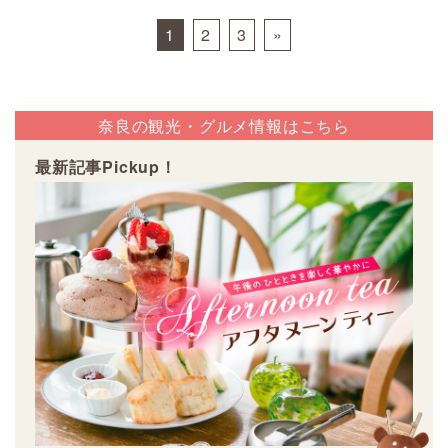
Posts navigation
1
2
3
»
奈良の観光・グルメ情報はこちら
最新記事Pickup！