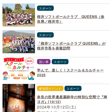
スポーツ
桜井ソフトボールクラブ QUEENS（奈
良県／桜井市）
スポーツ
「桜井ソフトボールクラブ QUEENS」が
桜井市長を表敬訪問
習い事
スポーツ
学んで、楽しく！スクール＆カルチャー
2025
参加型イベント
スポーツ
奈良の世界遺産薬師寺の特別な空間で『禅
ヨガ』(10/12)
2024年10月12日(土)