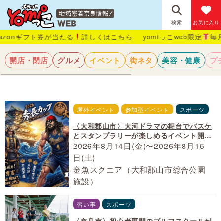
検索
お気に入り
フト券が当たる
詳しくはこちら
yomiっこweb限定
毎月抽選で1
開店・閉店
グルメ
イベント
街ネタ
美容・健康
プ
屋外イベント
参加型イベント
スポーツ
〈大和郡山市〉大河ドラマの舞台でバスケ
とスタンプラリーが楽しめるイベント開
催！
2026年8月14日(金)〜2026年8月15
日(土)
金魚スクエア（大和郡山市総合公園
施設）
習い事
スポーツ
〈奈良市〉初心者専門のゴルフスクールが