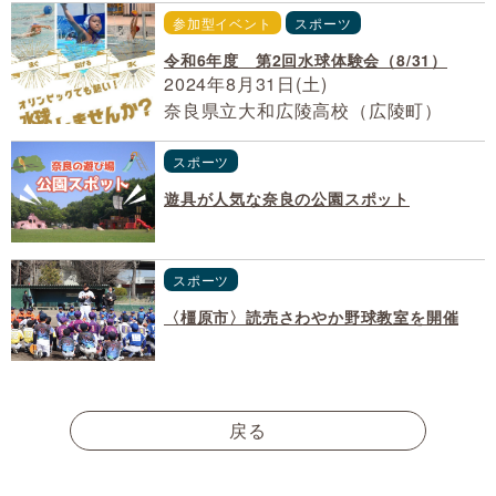
参加型イベント
スポーツ
令和6年度 第2回水球体験会（8/31）
2024年8月31日(土)
奈良県立大和広陵高校（広陵町）
スポーツ
遊具が人気な奈良の公園スポット
スポーツ
〈橿原市〉読売さわやか野球教室を開催
戻る