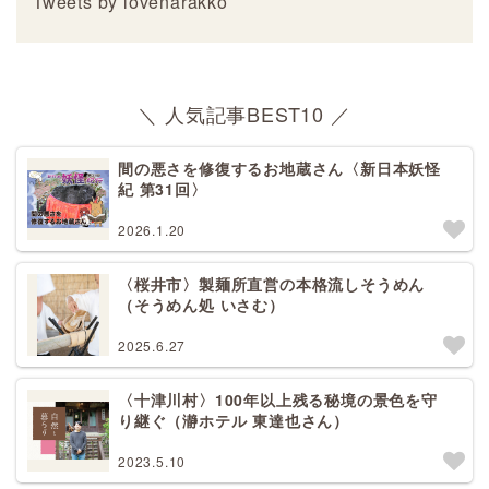
Tweets by lovenarakko
＼ 人気記事BEST10 ／
間の悪さを修復するお地蔵さん〈新日本妖怪
紀 第31回〉
2026.1.20
〈桜井市〉製麺所直営の本格流しそうめん
（そうめん処 いさむ）
2025.6.27
〈十津川村〉100年以上残る秘境の景色を守
り継ぐ（瀞ホテル 東達也さん）
2023.5.10