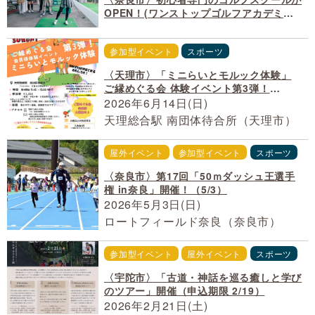
OPEN！(ワンストップゴルフアカデミー
学園前校)［PR］
参加型イベント
スポーツ
〈天理市〉「ミニらいとモルック体験」
ご縁めぐる会 体験イベント第3弾！
（6/14）
2026年6月14日(日)
天理総合駅 南団体待合所（天理市）
屋外イベント
参加型イベント
スポーツ
〈奈良市〉第17回「50ｍダッシュ王選手
権 in奈良」開催！（5/3）
2026年5月3日(日)
ロートフィールド奈良（奈良市）
参加型イベント
屋外イベント
スポーツ
〈宇陀市〉「古道・神話を巡る癒しと学び
のツアー」開催（申込期限 2/19）
2026年2月21日(土)