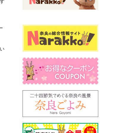
す
ー
い