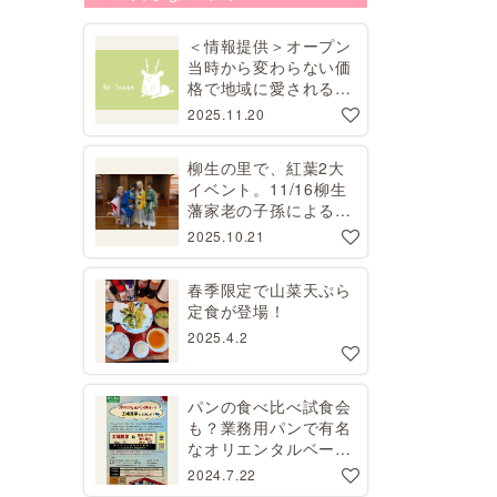
＜情報提供＞オープン
当時から変わらない価
格で地域に愛される昭
和レトロな喫茶店
2025.11.20
柳生の里で、紅葉2大
イベント。11/16柳生
藩家老の子孫による講
演会、11/29コスプレ
2025.10.21
撮影会【要予約】
春季限定で山菜天ぷら
定食が登場！
2025.4.2
パンの食べ比べ試食会
も？業務用パンで有名
なオリエンタルベーカ
リーで工場見学開催
2024.7.22