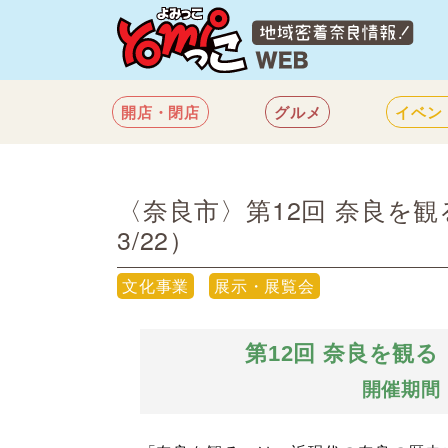
開店・閉店
グルメ
イベン
〈奈良市〉第12回 奈良を
3/22）
文化事業
展示・展覧会
第12回 奈良を観
開催期間：