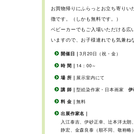
お買物帰りにふらっとお立ち寄りい
徴です。（しかも無料です。）
ベビーカーでもご入場いただける広
いますので、お子様連れでも気兼ね
開催日｜
3月20日（祝・金）
時 間｜
14：00～
場 所｜
展示室内にて
講 師｜
型絵染作家・日本画家
伊
料 金｜
無料
出展作家名｜
入江泰吉、伊砂正幸、辻本洋太朗
静宏、金森良泰（順不同、敬称略