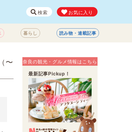
検索
お気に入り
ス
暮らし
読み物・連載記事
（〜
奈良の観光・グルメ情報はこちら
最新記事Pickup！