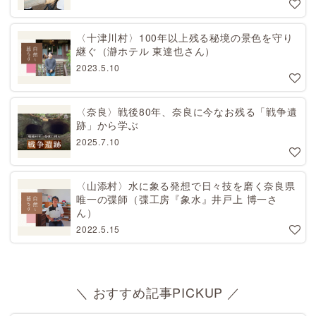
〈十津川村〉100年以上残る秘境の景色を守り
継ぐ（瀞ホテル 東達也さん）
2023.5.10
〈奈良〉戦後80年、奈良に今なお残る「戦争遺
跡」から学ぶ
2025.7.10
〈山添村〉水に象る発想で日々技を磨く奈良県
唯一の弽師（弽工房『象水』井戸上 博一さ
ん）
2022.5.15
＼ おすすめ記事PICKUP ／