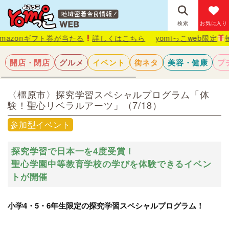
検索
お気に入り
フト券が当たる
詳しくはこちら
yomiっこweb限定
毎月抽選で1
開店・閉店
グルメ
イベント
街ネタ
美容・健康
プ
〈橿原市〉探究学習スペシャルプログラム「体
験！聖心リベラルアーツ」（7/18）
参加型イベント
探究学習で日本一を4度受賞！
聖心学園中等教育学校の学びを体験できるイベン
トが開催
小学4・5・6年生限定の探究学習スペシャルプログラム！