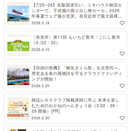
【7/25~26】名阪国道沿い、ミキハウス物流セ
ンターで、子供服の掘り出し物セール。2026
年春夏ウェア服が充実。奈良近郊で最大規模！
天理から27分[PR]
2026.5.18
〈奈良市〉第11回 もいちど夜市・こにし夜市
（5 /22・23）
2026.4.10
【存続の危機】「柳生さくら祭」を次世代へ。
歴史ある春の風物詩を守るクラウドファンディ
ングが開始！
2026.2.20
雑誌レタスクラブ掲載講師に学ぶ 未来を楽し
むためのおかねのべんきょう会（3/22・26・
29 開催）[PR]
2026.2.20