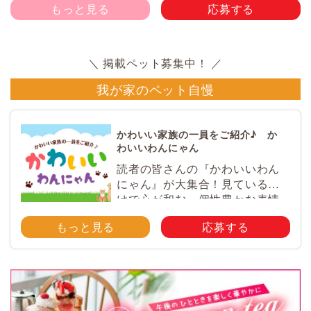
もっと見る
応募する
我が家のペット自慢
かわいい家族の一員をご紹介♪ か
わいいわんにゃん
読者の皆さんの『かわいいわん
にゃん』が大集合！見ているだ
けで心が和む、個性豊かな表情
やとっておきのエピソードが満
もっと見る
応募する
載♪ ペットのかわいい写真を大
募集！ みなさんのご自慢のペッ
ト写真や動画を大募集！ 携帯電
話・スマホ等で撮影 […]