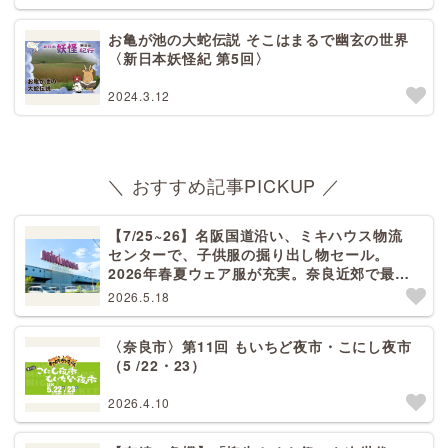
お亀が池の大蛇伝説 そこはまるで幽玄の世界
〈新日本妖怪紀 第5回〉
2024.3.12
＼ おすすめ記事PICKUP ／
【7/25~26】名阪国道沿い、ミキハウス物流
センターで、子供服の掘り出し物セール。
2026年春夏ウェア服が充実。奈良近郊で最大
規模！天理から27分[PR]
2026.5.18
〈奈良市〉第11回 もいちど夜市・こにし夜市
（5 /22・23）
2026.4.10