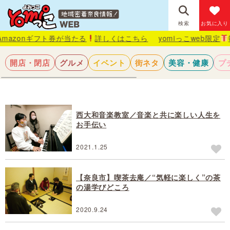
検索
お気に入り
nギフト券が当たる
詳しくはこちら
yomiっこweb限定
毎月抽選
開店・閉店
グルメ
イベント
街ネタ
美容・健康
プ
西大和音楽教室／音楽と共に楽しい人生を
お手伝い
2021.1.25
【奈良市】喫茶去庵／“気軽に楽しく”の茶
の湯学びどころ
2020.9.24