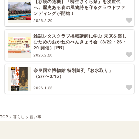
【存続の危機】「柳生さくら祭」を次世代
へ。歴史ある春の風物詩を守るクラウドファ
ンディングが開始！
2026.2.20
雑誌レタスクラブ掲載講師に学ぶ 未来を楽し
むためのおかねのべんきょう会（3/22・26・
29 開催）[PR]
2026.2.20
奈良国立博物館 特別陳列「お水取り」
（2/7〜3/15）
2026.1.23
TOP
>
暮らし
>
習い事