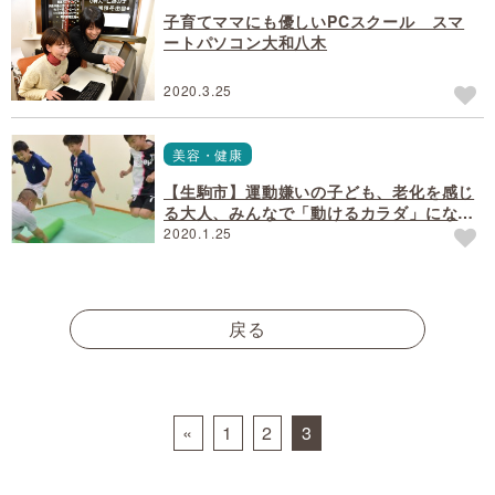
子育てママにも優しいPCスクール スマ
ートパソコン大和八木
2020.3.25
美容・健康
【生駒市】運動嫌いの子ども、老化を感じ
る大人、みんなで「動けるカラダ」になろ
う（haginodai. body. design. works.
2020.1.25
／はぎの台整骨院内）
戻る
Posts navigation
«
1
2
3