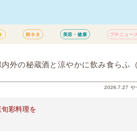
ト
街ネタ
美容・健康
プチニュー
県内外の秘蔵酒と涼やかに飲み食らふ
2026.7.27
や
衷旬彩料理を
て