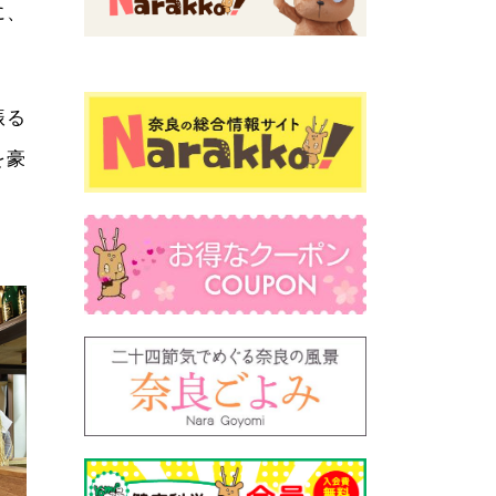
に、
振る
を豪