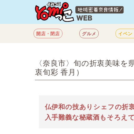
開店・閉店
グルメ
イベン
〈奈良市〉旬の折衷美味を
衷旬彩 香月）
酒処・Bar
和食
コース料理
仏伊和の技ありシェフの折
入手難義な秘蔵酒もそろえ