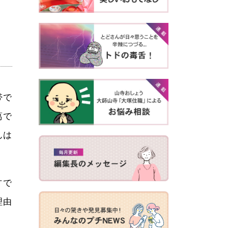
帯で
葛で
んは
方で
理由