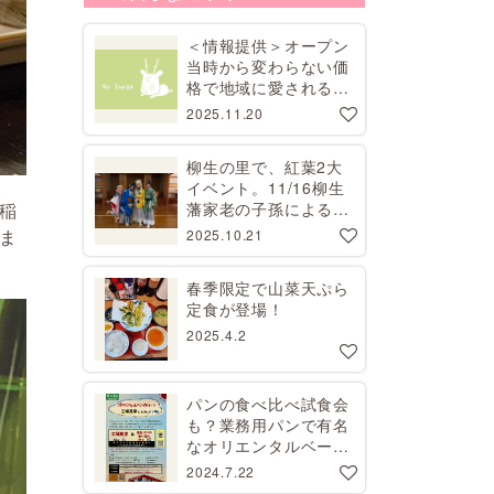
＜情報提供＞オープン
当時から変わらない価
格で地域に愛される昭
和レトロな喫茶店
2025.11.20
柳生の里で、紅葉2大
イベント。11/16柳生
藩家老の子孫による講
稲
演会、11/29コスプレ
ま
2025.10.21
撮影会【要予約】
春季限定で山菜天ぷら
定食が登場！
2025.4.2
パンの食べ比べ試食会
も？業務用パンで有名
なオリエンタルベーカ
リーで工場見学開催
2024.7.22