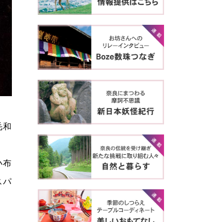
毛和
小布
スパ