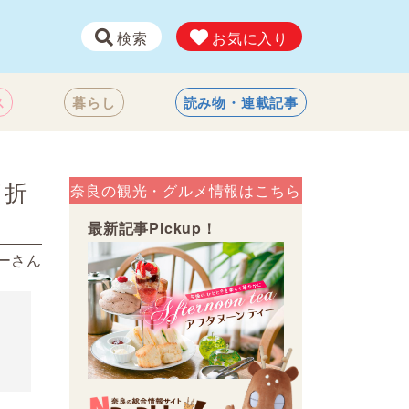
検索
お気に入り
ス
暮らし
読み物・連載記事
（折
奈良の観光・グルメ情報はこちら
最新記事Pickup！
ーさん