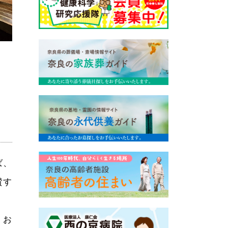
ば、
賛す
、お