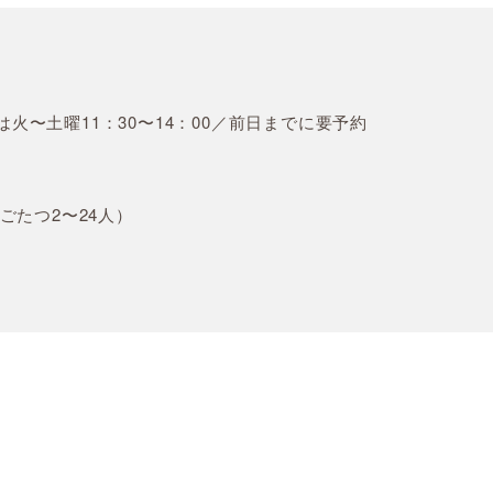
チは火〜土曜11：30〜14：00／前日までに要予約
ごたつ2〜24人）