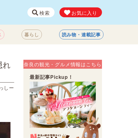
検索
お気に入り
ス
暮らし
読み物・連載記事
隠れ
奈良の観光・グルメ情報はこちら
最新記事Pickup！
っしー