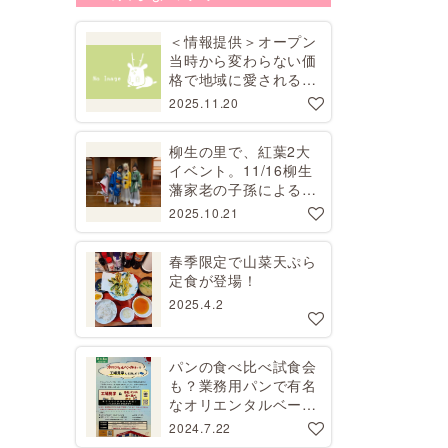
＜情報提供＞オープン
当時から変わらない価
格で地域に愛される昭
和レトロな喫茶店
2025.11.20
柳生の里で、紅葉2大
イベント。11/16柳生
藩家老の子孫による講
演会、11/29コスプレ
2025.10.21
撮影会【要予約】
春季限定で山菜天ぷら
定食が登場！
2025.4.2
パンの食べ比べ試食会
も？業務用パンで有名
なオリエンタルベーカ
リーで工場見学開催
2024.7.22