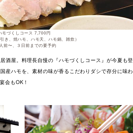
ハモづくしコース 7,700円
湯引き、焼ハモ、ハモ天、ハモ鍋、雑炊）
２人前〜、３日前までの要予約
食居酒屋。料理長自慢の『ハモづくしコース』が今夏も
い国産ハモを、素材の味が香るこだわりダシで存分に味
宴会もOK！