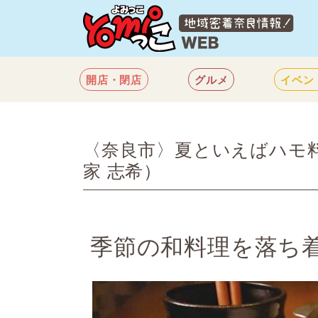
開店・閉店
グルメ
イベン
〈奈良市〉夏といえばハモ
家 志希）
和食
コース料理
季節の和料理を落ち