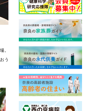
登場。
わおう