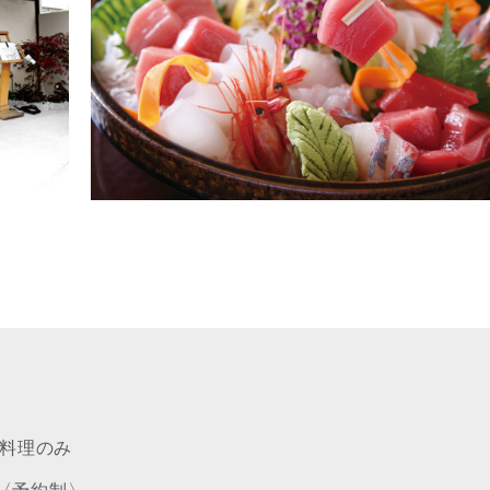
円
ス料理のみ
0円〈予約制〉