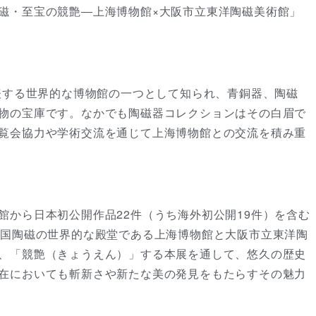
磁・至宝の競艶―上海博物館×大阪市立東洋陶磁美術館」
代表する世界的な博物館の一つとして知られ、青銅器、陶磁
物の宝庫です。なかでも陶磁器コレクションはその白眉で
覧会協力や学術交流を通じて上海博物館との交流を積み重
館から日本初公開作品22件（うち海外初公開19件）を含む
中国陶磁の世界的な殿堂である上海博物館と大阪市立東洋陶
、「競艶（きょうえん）」する本展を通して、悠久の歴史
在においても斬新さや新たな美の発見をもたらすその魅力