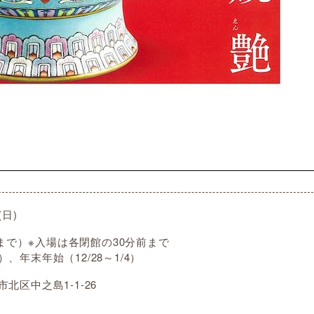
(日)
：00まで）※入場は各閉館の30分前まで
年末年始（12/28～1/4）
区中之島1-1-26