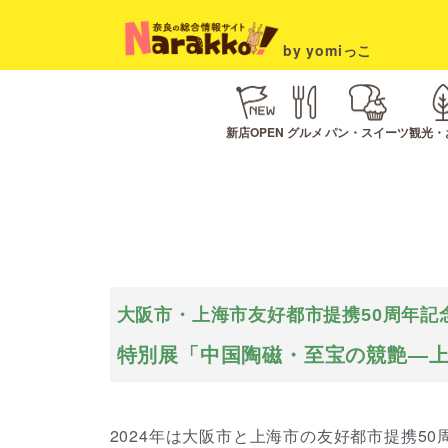
by yomiっこ
新店OPEN
グルメ
パン・スイーツ
観光・
大阪市・上海市友好都市提携50周年記
特別展「中国陶磁・至宝の競艶―上
2024年は大阪市と上海市の友好都市提携5