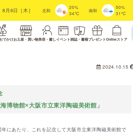
20%
50%
8月6日［木］
北
和
南
和
34℃
31℃
おでかけ
お土産・買い物
美容・癒し
イベント
雑誌・書籍
プレゼント
Onlineストア
2024.10.15
念
海博物館×大阪市立東洋陶磁美術館」
0周年にあたり、これを記念して大阪市立東洋陶磁美術館で