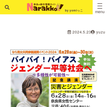
by yomiっこ
menu
2024.5.23
yuzu