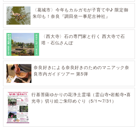
〈葛城市〉今年もカルガモが子育て中♪ 限定御
朱印も！奈良『調田坐一事尼古神社』
〈西大寺〉石の専門家と行く 西大寺で石
塔・石仏さんぽ
奈良好きによる奈良好きのためのマニアック奈
良市内ガイドツアー 第5弾
行基菩薩ゆかりの花浄土霊場（霊山寺•岩船寺•喜
光寺）切り絵ご朱印めぐり（5/1〜7/31）