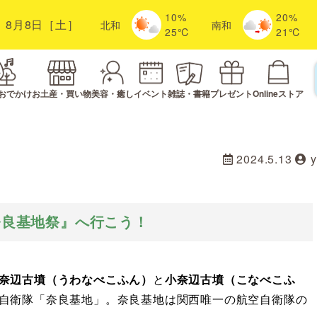
10%
20%
8月8日［土］
北
和
南
和
25℃
21℃
おでかけ
お土産・買い物
美容・癒し
イベント
雑誌・書籍
プレゼント
Onlineストア
2024.5.13
奈良基地祭』へ行こう！
奈辺古墳（うわなべこふん）
と
小奈辺古墳（こなべこふ
自衛隊「奈良基地」。奈良基地は関西唯一の航空自衛隊の