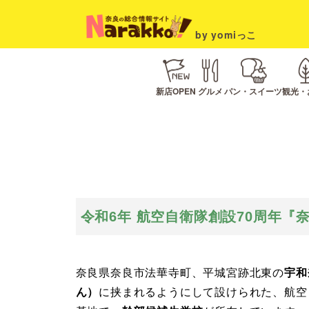
by yomiっこ
新店OPEN
グルメ
パン・スイーツ
観光・
令和6年 航空自衛隊創設70周年『
奈良県奈良市法華寺町、平城宮跡北東の
宇和
ん）
に挟まれるようにして設けられた、航空