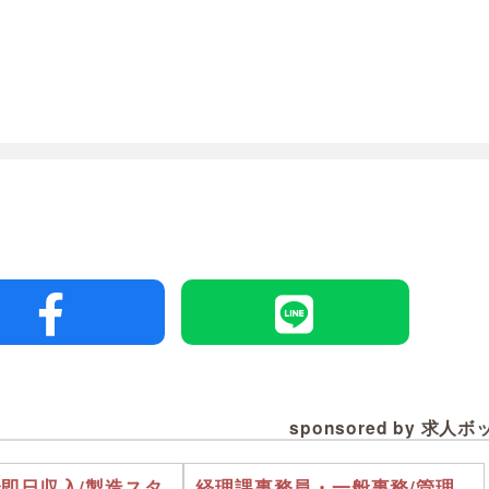
sponsored by 求人
で即日収入/製造スタ
経理課事務員・一般事務/管理