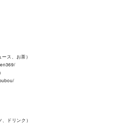
ジュース、お茶）
hen369/
）
oubou/
ーナツ、ドリンク）