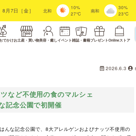
10%
30%
8月7日［金］
北
和
南
和
27℃
23℃
おでかけ
お土産・買い物
美容・癒し
イベント
雑誌・書籍
プレゼント
Onlineストア
2026.6.3
ッツなど不使用の食のマルシェ
な記念公園で初開催
けいはんな記念公園で、8大アレルゲンおよびナッツ不使用の