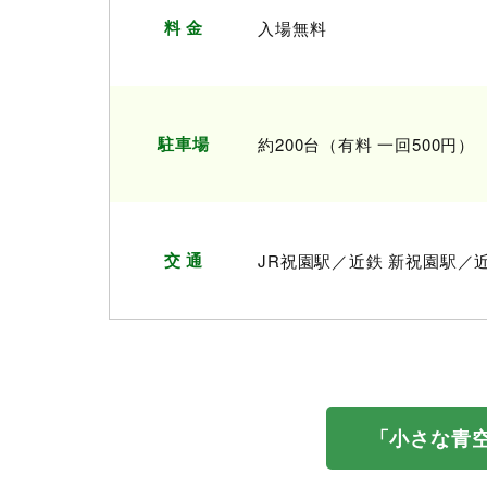
料 金
入場無料
駐車場
約200台（有料 一回500円）
交 通
JR祝園駅／近鉄 新祝園駅／
「小さな青