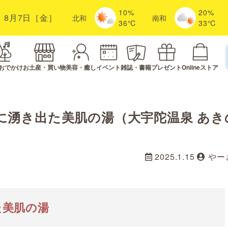
10%
20%
8月7日［金］
北
和
南
和
36℃
33℃
おでかけ
お土産・買い物
美容・癒し
イベント
雑誌・書籍
プレゼント
Onlineストア
に湧き出た美肌の湯（大宇陀温泉 あき
2025.1.15
やー
た美肌の湯