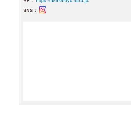
HP：
https://akinonoyu.nara.jp/
SNS：