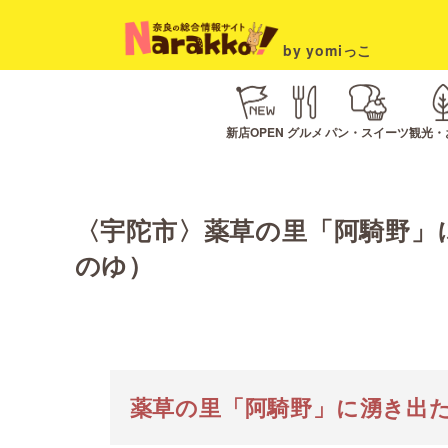
by yomiっこ
新店OPEN
グルメ
パン・スイーツ
観光・
〈宇陀市〉薬草の里「阿騎野」
のゆ）
薬草の里「阿騎野」に湧き出