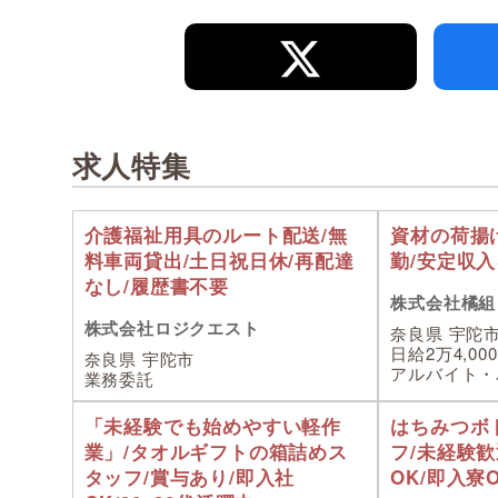
求人特集
介護福祉用具のルート配送/無
資材の荷揚げ
料車両貸出/土日祝日休/再配達
勤/安定収
なし/履歴書不要
株式会社橘組
株式会社ロジクエスト
奈良県 宇陀
日給2万4,00
奈良県 宇陀市
アルバイト・
業務委託
「未経験でも始めやすい軽作
はちみつボ
業」/タオルギフトの箱詰めス
フ/未経験歓
タッフ/賞与あり/即入社
OK/即入寮