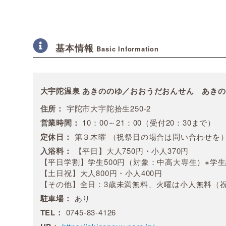
基本情報
Basic Information
大宇陀温泉 あきののゆ／おおうだおんせん あき
住所：
宇陀市大宇陀拾生250-2
営業時間：
10：00～21：00（受付20：30まで）
定休日：
第３木曜 （祝祭日の場合は問い合わせを
入浴料：
【平日】大人750円・小人370円
【平日学割】学生500円（対象：中高大専生）※学生
【土日祝】大人800円・小人400円
【その他】全日：3歳未満無料、火曜は小人無料（祝
駐車場：
あり
TEL：
0745-83-4126