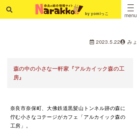
by yomiっこ
menu
2023.5.22
みょ
森の中の小さな一軒家『アルカイック森の工
房』
奈良市奈保町、大佛鉄道黒髪山トンネル跡の森に
佇む小さなコテージがカフェ「アルカイック森の
工房」。