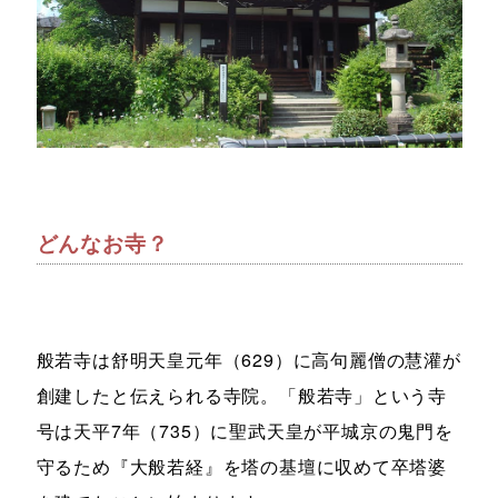
どんなお寺？
般若寺は舒明天皇元年（629）に高句麗僧の慧灌が
創建したと伝えられる寺院。「般若寺」という寺
号は天平7年（735）に聖武天皇が平城京の鬼門を
守るため『大般若経』を塔の基壇に収めて卒塔婆