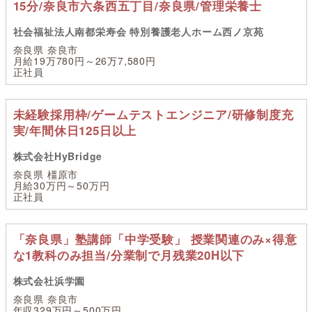
15分/奈良市六条西五丁目/奈良県/管理栄養士
社会福祉法人南都栄寿会 特別養護老人ホーム西ノ京苑
奈良県 奈良市
月給19万780円～26万7,580円
正社員
未経験採用枠/ゲームテストエンジニア/研修制度充
実/年間休日125日以上
株式会社HyBridge
奈良県 橿原市
月給30万円～50万円
正社員
「奈良県」塾講師「中学受験」 授業関連のみ×得意
な1教科のみ担当/分業制で月残業20H以下
株式会社浜学園
奈良県 奈良市
年収329万円～500万円