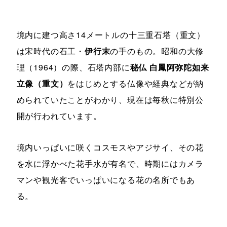
境内に建つ高さ14メートルの十三重石塔（重文）
は宋時代の石工・
伊行末
の手のもの。昭和の大修
理（1964）の際、石塔内部に
秘仏 白鳳阿弥陀如来
立像（重文）
をはじめとする仏像や経典などが納
められていたことがわかり、現在は毎秋に特別公
開が行われています。
境内いっぱいに咲くコスモスやアジサイ、その花
を水に浮かべた花手水が有名で、時期にはカメラ
マンや観光客でいっぱいになる花の名所でもあ
る。