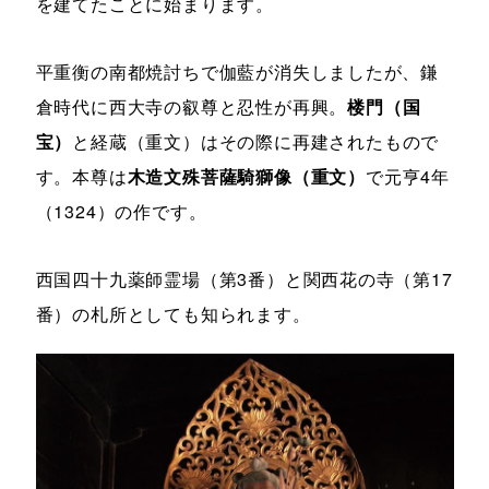
を建てたことに始まります。
平重衡の南都焼討ちで伽藍が消失しましたが、鎌
倉時代に西大寺の叡尊と忍性が再興。
楼門（国
宝）
と経蔵（重文）はその際に再建されたもので
す。本尊は
木造文殊菩薩騎獅像（重文）
で元亨4年
（1324）の作です。
西国四十九薬師霊場（第3番）と関西花の寺（第17
番）の札所としても知られます。