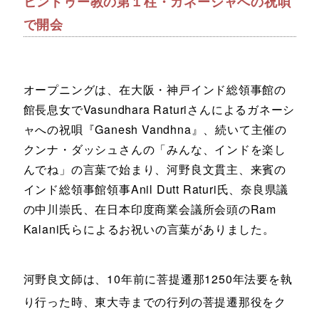
ヒンドゥー教の第１柱・ガネーシャへの祝唄
で開会
オープニングは、在大阪・神戸インド総領事館の
館長息女でVasundhara Raturiさんによるガネーシ
ャへの祝唄『Ganesh Vandhna』、続いて主催の
クンナ・ダッシュさんの「みんな、インドを楽し
んでね」の言葉で始まり、河野良文貫主、来賓の
インド総領事館領事Anil Dutt Raturi氏、奈良県議
の中川崇氏、在日本印度商業会議所会頭のRam
Kalani氏らによるお祝いの言葉がありました。
河野良文師は、10年前に菩提遷那1250年法要を執
り行った時、東大寺までの行列の菩提遷那役をク