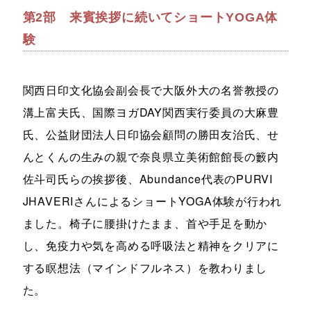
第2部 来賓挨拶に続いてショートYOGA体
験
関西日印文化協会副会長で大阪外大の名誉教授の
溝上富夫氏、国際ヨガDAY関西実行委員の大麻豊
氏、公益財団法人日印協会顧問の勝田友治氏、せ
んとくんの生みの親で奈良県立美術館館長の籔内
佐斗司氏らの挨拶後、Abundance代表のPURVI
JHAVERIさんによるショートYOGA体験が行われ
ました。椅子に腰掛けたまま、首や手足を動か
し、免疫力や気を高める呼吸法と精神をクリアに
する瞑想法（マインドフルネス）を教わりまし
た。