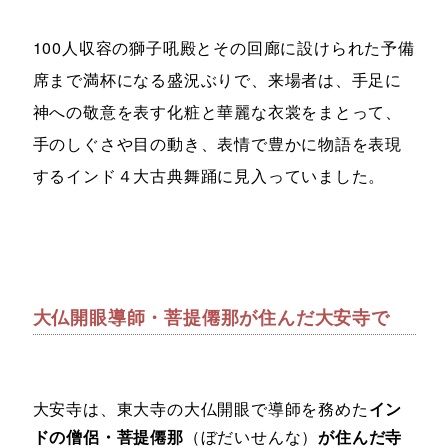
100人収容の獅子吼殿とその回廊に設けられた予備
席まで満杯になる盛況ぶりで、来場者は、手足に
神への敬意を表す化粧と華麗な衣裳をまとって、
手のしぐさや目の動き、表情で豊かに物語を表現
するインド４大古典舞踊に見入っていました。
大仏開眼導師・菩提僊那が住んだ大安寺で
大安寺は、東大寺の大仏開眼で導師を務めた
イン
ドの僧侶・菩提僊那
（ぼだいせんな）
が住んだ寺