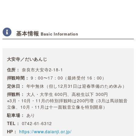
基本情報
Basic Information
大安寺／だいあんじ
住所：
奈良市大安寺2-18-1
拝観時間：
9：00〜17：00（最終受付 16：00）
定休日：
年中無休（但し12月31日は迎春準備のため休み）
拝観料：
大人・大学生 600円、高校生以下 300円
※3月・10月・11月の特別拝観時は200円増（3月は馬頭観音
立像、10月・11月は十一面観音立像を特別開扉）
駐車場：
あり
TEL：
0742-61-6312
HP：
https://www.daianji.or.jp/