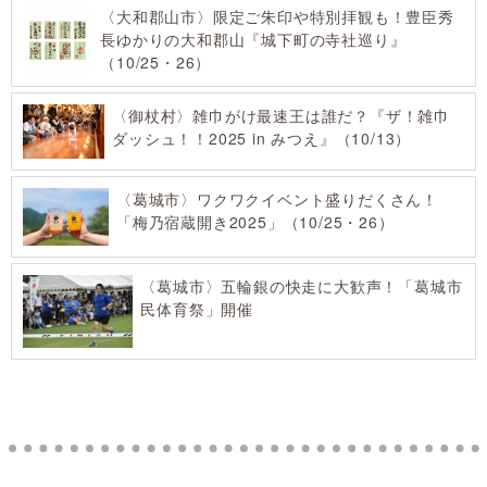
〈大和郡山市〉限定ご朱印や特別拝観も！豊臣秀
長ゆかりの大和郡山『城下町の寺社巡り』
（10/25・26）
〈御杖村〉雑巾がけ最速王は誰だ？『ザ！雑巾
ダッシュ！！2025 in みつえ』（10/13）
〈葛城市〉ワクワクイベント盛りだくさん！
「梅乃宿蔵開き2025」（10/25・26）
〈葛城市〉五輪銀の快走に大歓声！「葛城市
民体育祭」開催