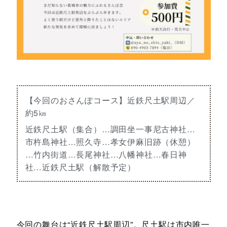
【今回のおさんぽコース】近鉄尺土駅周辺／
約5㎞
近鉄尺土駅（集合）…調田坐一事尼古神社…
市杵島神社…照久寺…孝女伊麻旧跡（休憩）
…竹内街道…長尾神社…八幡神社…春日神
社…近鉄尺土駅（解散予定）
今回の舞台は“近鉄尺土駅周辺”。尺土駅は市内唯一