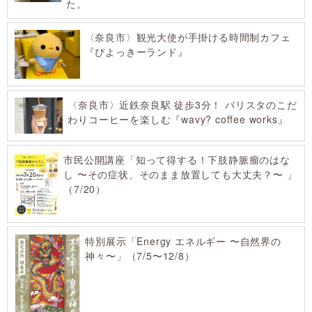
た。
〈奈良市〉観光大使が手掛ける時間制カフェ
『ぴよっきーランド』
〈奈良市〉近鉄奈良駅 徒歩3分！ バリスタのこだ
わりコーヒーを楽しむ『wavy? coffee works』
市民公開講座「知って得する！下肢静脈瘤のはな
し 〜その症状、そのまま放置しても大丈夫？〜 」
（7/20）
特別展示「Energy エネルギー 〜自然界の
神々〜」（7/5〜12/8）