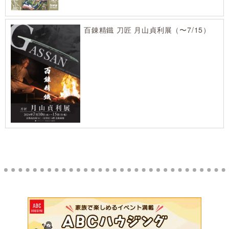
百錬精鐵 刀匠 月山貞利展（〜7/15）