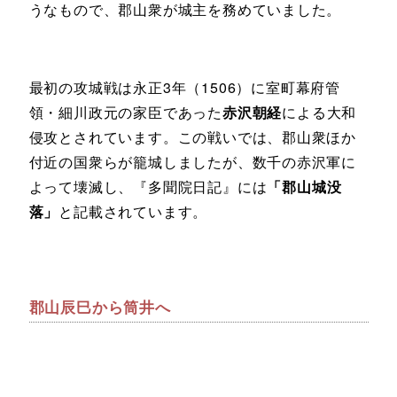
うなもので、郡山衆が城主を務めていました。
最初の攻城戦は永正3年（1506）に室町幕府管
領・細川政元の家臣であった
赤沢朝経
による大和
侵攻とされています。この戦いでは、郡山衆ほか
付近の国衆らが籠城しましたが、数千の赤沢軍に
よって壊滅し、『多聞院日記』には
「郡山城没
落」
と記載されています。
郡山辰巳から筒井へ