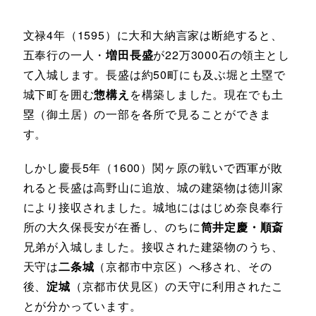
文禄4年（1595）に大和大納言家は断絶すると、
五奉行の一人・
増田長盛
が22万3000石の領主とし
て入城します。長盛は約50町にも及ぶ堀と土塁で
城下町を囲む
惣構え
を構築しました。現在でも土
塁（御土居）の一部を各所で見ることができま
す。
しかし慶長5年（1600）関ヶ原の戦いで西軍が敗
れると長盛は高野山に追放、城の建築物は徳川家
により接収されました。城地にははじめ奈良奉行
所の大久保長安が在番し、のちに
筒井定慶・順斎
兄弟が入城しました。接収された建築物のうち、
天守は
二条城
（京都市中京区）へ移され、その
後、
淀城
（京都市伏見区）の天守に利用されたこ
とが分かっています。