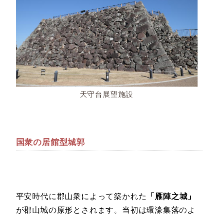
天守台展望施設
国衆の居館型城郭
平安時代に郡山衆によって築かれた
「雁陣之城」
が郡山城の原形とされます。当初は環濠集落のよ