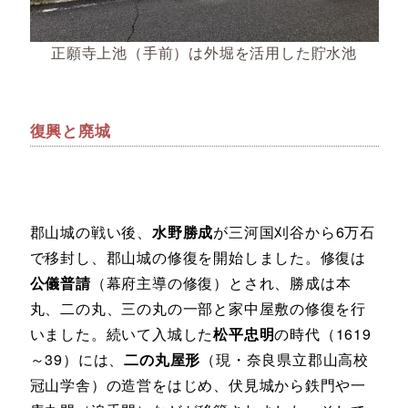
正願寺上池（手前）は外堀を活用した貯水池
復興と廃城
郡山城の戦い後、
水野勝成
が三河国刈谷から6万石
で移封し、郡山城の修復を開始しました。修復は
公儀普請
（幕府主導の修復）とされ、勝成は本
丸、二の丸、三の丸の一部と家中屋敷の修復を行
いました。続いて入城した
松平忠明
の時代（1619
～39）には、
二の丸屋形
（現・奈良県立郡山高校
冠山学舎）の造営をはじめ、伏見城から鉄門や一