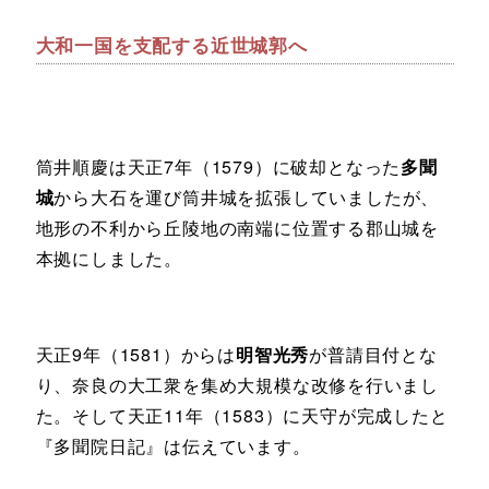
大和一国を支配する近世城郭へ
筒井順慶は天正7年（1579）に破却となった
多聞
城
から大石を運び筒井城を拡張していましたが、
地形の不利から丘陵地の南端に位置する郡山城を
本拠にしました。
天正9年（1581）からは
明智光秀
が普請目付とな
り、奈良の大工衆を集め大規模な改修を行いまし
た。そして天正11年（1583）に天守が完成したと
『多聞院日記』は伝えています。