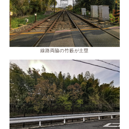
線路両脇の竹藪が土塁