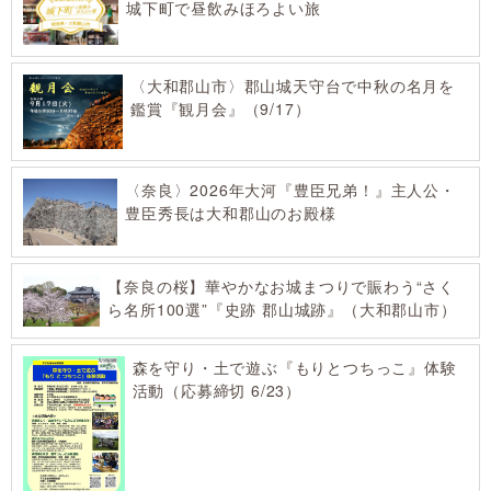
城下町で昼飲みほろよい旅
〈大和郡山市〉郡山城天守台で中秋の名月を
鑑賞『観月会』（9/17）
〈奈良〉2026年大河『豊臣兄弟！』主人公・
豊臣秀長は大和郡山のお殿様
【奈良の桜】華やかなお城まつりで賑わう“さく
ら名所100選”『史跡 郡山城跡』（大和郡山市）
森を守り・土で遊ぶ『もりとつちっこ』体験
活動（応募締切 6/23）