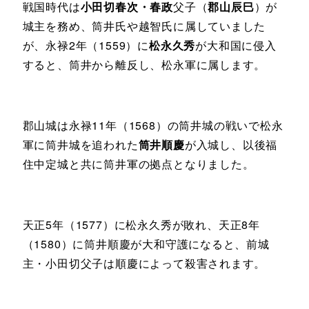
戦国時代は
小田切春次・春政
父子（
郡山辰巳
）が
城主を務め、筒井氏や越智氏に属していました
が、永禄2年（1559）に
松永久秀
が大和国に侵入
すると、筒井から離反し、松永軍に属します。
郡山城は永禄11年（1568）の筒井城の戦いで松永
軍に筒井城を追われた
筒井順慶
が入城し、以後福
住中定城と共に筒井軍の拠点となりました。
天正5年（1577）に松永久秀が敗れ、天正8年
（1580）に筒井順慶が大和守護になると、前城
主・小田切父子は順慶によって殺害されます。