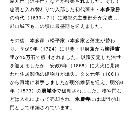
庵丸門（追手門）などが移築されました。そして
忠明と入れ替わりで入部した初代藩主・
本多政勝
の時代（1639～71）に城郭の主要部分が完成し、
郡山城下もこの頃に最盛期を迎えました。
その後、本多家→松平家→本多家と藩主が替わ
り、享保9年（1724）に甲斐・甲府藩から
柳澤吉
里
が15万石で移封されました。以降安定した治世
を迎えましたが、安政5年（1858）に大火に見舞
われ住居関係の建物群が焼失。文久元年（1861）
から再建に着手しましたが明治維新を迎え、明治6
年（1873）の
廃城令
で破却されました。櫓や門な
どは入札によって売却され、
永慶寺
には城門が山
門として移築されています。