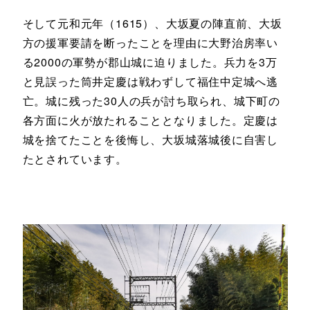
そして元和元年（1615）、大坂夏の陣直前、大坂
方の援軍要請を断ったことを理由に大野治房率い
る2000の軍勢が郡山城に迫りました。兵力を3万
と見誤った筒井定慶は戦わずして福住中定城へ逃
亡。城に残った30人の兵が討ち取られ、城下町の
各方面に火が放たれることとなりました。定慶は
城を捨てたことを後悔し、大坂城落城後に自害し
たとされています。