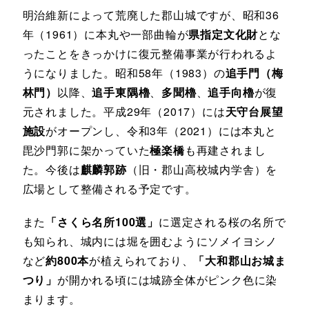
明治維新によって荒廃した郡山城ですが、昭和36
年（1961）に本丸や一部曲輪が
県指定文化財
とな
ったことをきっかけに復元整備事業が行われるよ
うになりました。昭和58年（1983）の
追手門（梅
林門）
以降、
追手東隅櫓
、
多聞櫓
、
追手向櫓
が復
元されました。平成29年（2017）には
天守台展望
施設
がオープンし、令和3年（2021）には本丸と
毘沙門郭に架かっていた
極楽橋
も再建されまし
た。今後は
麒麟郭跡
（旧・郡山高校城内学舎）を
広場として整備される予定です。
また
「さくら名所100選」
に選定される桜の名所で
も知られ、城内には堀を囲むようにソメイヨシノ
など
約800本
が植えられており、
「大和郡山お城ま
つり」
が開かれる頃には城跡全体がピンク色に染
まります。