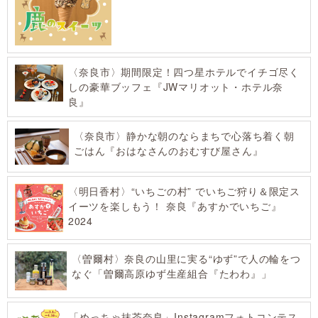
〈奈良市〉期間限定！四つ星ホテルでイチゴ尽く
しの豪華ブッフェ『JWマリオット・ホテル奈
良』
〈奈良市〉静かな朝のならまちで心落ち着く朝
ごはん『おはなさんのおむすび屋さん』
〈明日香村〉“いちごの村” でいちご狩り＆限定ス
イーツを楽しもう！ 奈良『あすかでいちご』
2024
〈曽爾村〉奈良の山里に実る“ゆず”で人の輪をつ
なぐ「曽爾高原ゆず生産組合『たわわ』」
「めっちゃ抹茶奈良」Instagramフォトコンテス