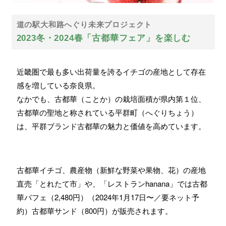
道の駅大和路へぐり未来プロジェクト
2023冬・2024春「古都華フェア」を楽しむ
近畿圏で最も多い出荷量を誇るイチゴの産地として存在
感を増している奈良県。
なかでも、古都華（ことか）の栽培面積が県内第１位、
古都華の聖地と称されている
平群町（へぐりちょう）
は、平群ブランド
古都華の魅力と価値を高めています。
古都華イチゴ、農産物（新鮮な野菜や果物、花）の産地
直売「とれたて市」や、「レストランhanana」では
古都
華パフェ（2,480円）
（2024年1月17日〜／要ネット予
約）古都華サンド（800円）が販売されます。