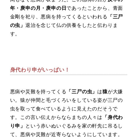
年・庚申の月・庚申の日
であったことから、青面
金剛を祀り、悪病を持ってくるといわれる
「三尸
の虫」
退治を念じて仏の供養をしたと伝わりま
す。
身代わり申がいっぱい！
悪病や災難を持ってくる
「三尸の虫」
は
猿
が大嫌
い。猿が仲間と毛づくろいをしている姿が三尸の
虫を取って食べているように見えたのだそうで
す。この言い伝えからならまちの人々は
「身代わ
り申」
という赤いぬいぐるみを家の軒先に吊るし
て、悪病や災難が近寄らないようにしています。