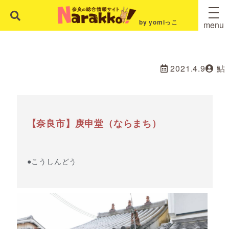
by yomiっこ
menu
2021.4.9
鮎
【奈良市】庚申堂（ならまち）
●こうしんどう