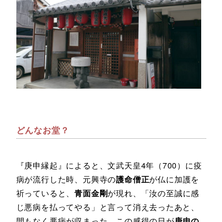
どんなお堂？
『庚申縁起』によると、文武天皇4年（700）に疫
病が流行した時、元興寺の
護命僧正
が仏に加護を
祈っていると、
青面金剛
が現れ、「汝の至誠に感
じ悪病を払ってやる」と言って消え去ったあと、
間もなく悪病が収まった。この感得の日が
庚申の