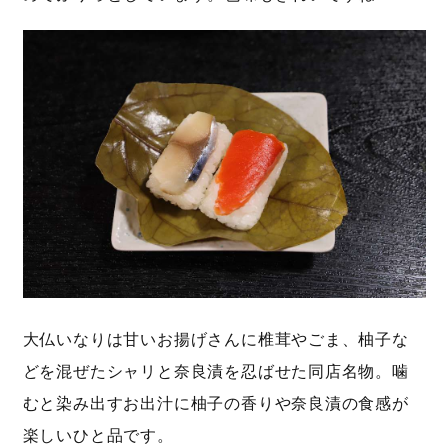
大仏いなりは甘いお揚げさんに椎茸やごま、柚子な
どを混ぜたシャリと奈良漬を忍ばせた同店名物。噛
むと染み出すお出汁に柚子の香りや奈良漬の食感が
楽しいひと品です。