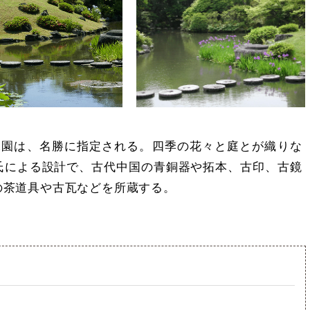
水園は、名勝に指定される。四季の花々と庭とが織りな
氏による設計で、古代中国の青銅器や拓本、古印、古鏡
の茶道具や古瓦などを所蔵する。