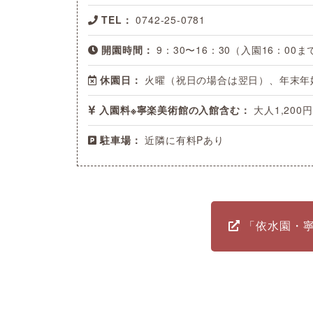
TEL：
0742-25-0781
開園時間：
9：30〜16：30（入園16：00ま
休園日：
火曜（祝日の場合は翌日）、年末年
入園料※寧楽美術館の入館含む：
大人1,200
駐車場：
近隣に有料Pあり
「依水園・