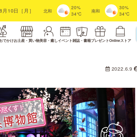
20%
30%
8月10日［月］
北
和
南
和
34℃
34℃
おでかけ
お土産・買い物
美容・癒し
イベント
雑誌・書籍
プレゼント
Onlineストア
2022.6.9