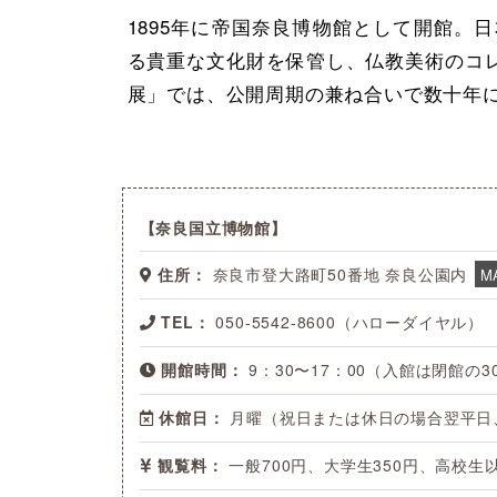
1895年に帝国奈良博物館として開館。
る貴重な文化財を保管し、仏教美術のコ
展」では、公開周期の兼ね合いで数十年
奈良国立博物館
住所：
奈良市登大路町50番地 奈良公園内
M
TEL：
050-5542-8600（ハローダイヤル）
開館時間：
9：30〜17：00（入館は閉館の
休館日：
月曜（祝日または休日の場合翌平日、連
観覧料：
一般700円、大学生350円、高校