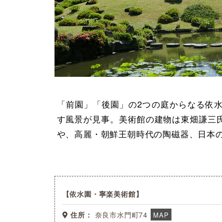
「前園」「後園」の2つの庭からなる依
す風景が見事。美術館の建物は東畑謙三
や、高麗・朝鮮王朝時代の陶磁器、日本
依水園・寧楽美術館
住所：
奈良市水門町74
MAP