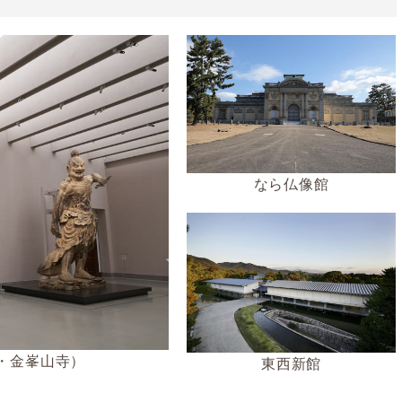
なら仏像館
・金峯山寺）
東西新館