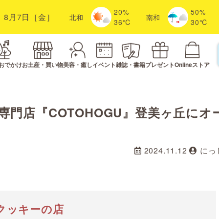
20%
50%
8月7日［金］
北
和
南
和
36℃
30℃
おでかけ
お土産・買い物
美容・癒し
イベント
雑誌・書籍
プレゼント
Onlineストア
門店『COTOHOGU』登美ヶ丘にオ
2024.11.12
にっ
クッキーの店