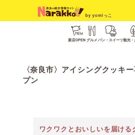
by yomiっこ
新店OPEN
グルメ
パン・スイーツ
観光・
〈奈良市〉アイシングクッキー専
プン
ワクワクとおいしいを届ける