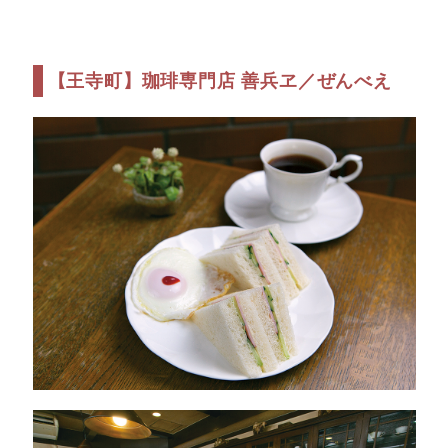
【王寺町】珈琲専門店 善兵ヱ／ぜんべえ