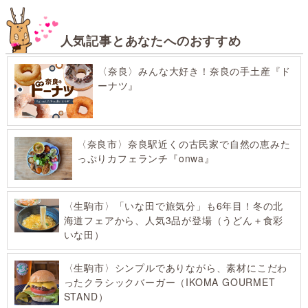
人気記事とあなたへのおすすめ
〈奈良〉みんな大好き！奈良の手土産『ド
ーナツ』
〈奈良市〉奈良駅近くの古民家で自然の恵みた
っぷりカフェランチ『onwa』
〈生駒市〉「いな田で旅気分」も6年目！冬の北
海道フェアから、人気3品が登場（うどん＋食彩
いな田）
〈生駒市〉シンプルでありながら、素材にこだわ
ったクラシックバーガー（IKOMA GOURMET
STAND）