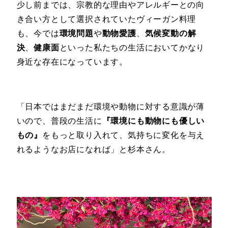
少し前までは、宗教的な理由やアレルギーとの向
き合い方として選択されていたヴィーガン料理
も、今では
環境問題
や
動物愛護
、
気候変動の解
決
、
健康面
といった私たちの生活においてかなり
身近な存在になっています。
「日本ではまだまだ環境や動物に対する意識が薄
いので、普段の生活に
『環境にも動物にも優しい
もの』
をもっと取り入れて、気持ちに変化を与え
れるようなお店になれば」と杉本さん。