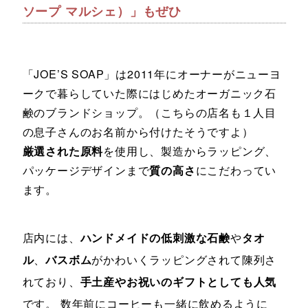
ソープ マルシェ）」もぜひ
「JOE’S SOAP」は2011年にオーナーがニューヨ
ークで暮らしていた際にはじめたオーガニック石
鹸のブランドショップ。（こちらの店名も１人目
の息子さんのお名前から付けたそうですよ）
厳選された原料
を使用し、製造からラッピング、
パッケージデザインまで
質の高さ
にこだわってい
ます。
店内には、
ハンドメイドの低刺激な石鹸
や
タオ
ル
、
バスボム
がかわいくラッピングされて陳列さ
れており、
手土産やお祝いのギフトとしても人気
です。 数年前にコーヒーも一緒に飲めるように