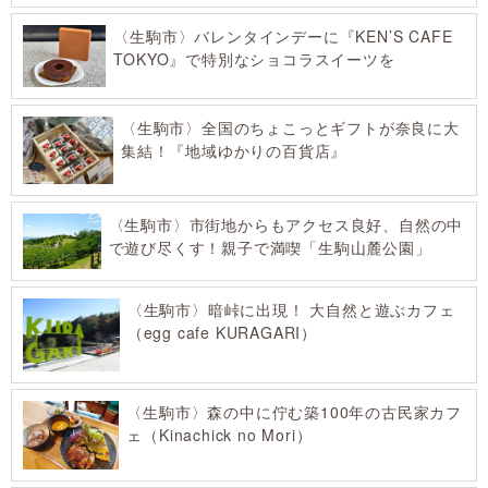
〈生駒市〉バレンタインデーに『KEN’S CAFE
TOKYO』で特別なショコラスイーツを
〈生駒市〉全国のちょこっとギフトが奈良に大
集結！『地域ゆかりの百貨店』
〈生駒市〉市街地からもアクセス良好、自然の中
で遊び尽くす！親子で満喫「生駒山麓公園」
〈生駒市〉暗峠に出現！ 大自然と遊ぶカフェ
（egg cafe KURAGARI）
〈生駒市〉森の中に佇む築100年の古民家カフ
ェ（Kinachick no Mori）