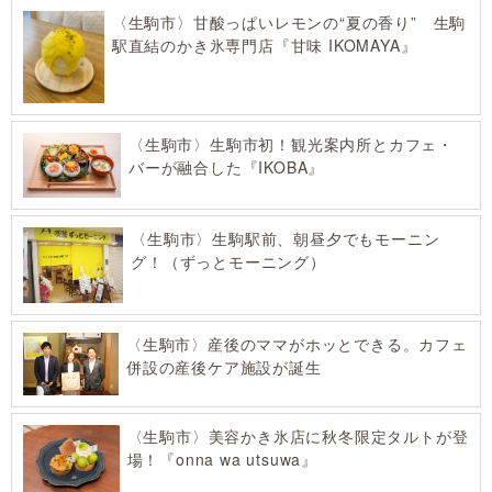
〈生駒市〉甘酸っぱいレモンの“夏の香り” 生駒
駅直結のかき氷専門店『甘味 IKOMAYA』
〈生駒市〉生駒市初！観光案内所とカフェ・
バーが融合した『IKOBA』
〈生駒市〉生駒駅前、朝昼夕でもモーニン
グ！（ずっとモーニング）
〈生駒市〉産後のママがホッとできる。カフェ
併設の産後ケア施設が誕生
〈生駒市〉美容かき氷店に秋冬限定タルトが登
場！『onna wa utsuwa』