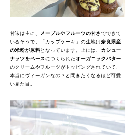
甘味は主に、
メープル
や
フルーツの甘さ
でできて
いるそうで、「カップケーキ」の生地は
奈良県産
の米粉が原料
となっています。上には、
カシュー
ナッツをベース
につくられた
オーガニックバター
のクリームやフルーツがトッピングされていて、
本当にヴィーガンなの？と聞きたくなるほど可愛
い見た目。