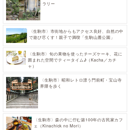
ラリー
〈生駒市〉市街地からもアクセス良好、自然の中
で遊び尽くす！親子で満喫「生駒山麓公園」
〈生駒市〉旬の果物を使ったチーズケーキ、花に
囲まれた空間でティータイム♪（Kacha／カチ
ャ）
〈生駒市〉昭和レトロ漂う門前町・宝山寺
界隈を歩く
〈生駒市〉森の中に佇む築100年の古民家カフ
ェ（Kinachick no Mori）