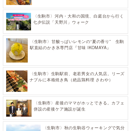
〈生駒市〉河内・大和の国境、白庭台から行く
七夕伝説「天野川」ウォーク
〈生駒市〉甘酸っぱいレモンの“夏の香り” 生駒
駅直結のかき氷専門店『甘味 IKOMAYA』
〈生駒市〉生駒駅前、老若男女の人気店。リーズ
ナブルに本格焼き鳥（絶品鶏料理 さわや）
〈生駒市〉産後のママがホッとできる。カフェ
併設の産後ケア施設が誕生
〈生駒市〉秋の生駒谷ウォーキングで気分