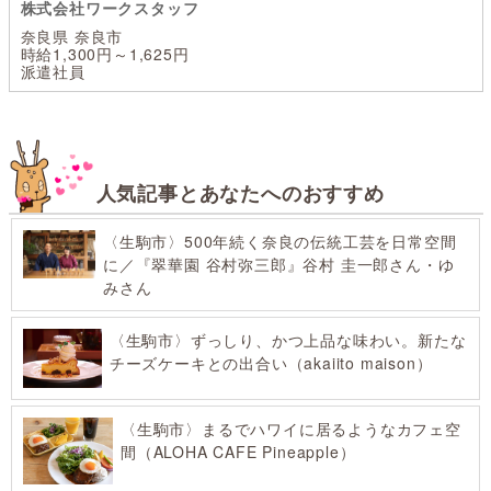
株式会社ワークスタッフ
奈良県 奈良市
時給1,300円～1,625円
派遣社員
人気記事とあなたへのおすすめ
〈生駒市〉500年続く奈良の伝統工芸を日常空間
に／『翠華園 谷村弥三郎』谷村 圭一郎さん・ゆ
みさん
〈生駒市〉ずっしり、かつ上品な味わい。新たな
チーズケーキとの出合い（akaiito maison）
〈生駒市〉まるでハワイに居るようなカフェ空
間（ALOHA CAFE Pineapple）