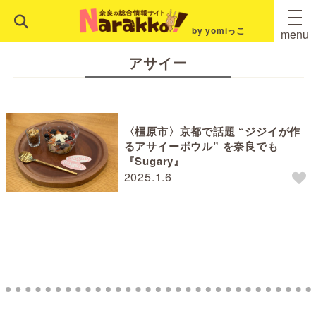
by yomiっこ
menu
アサイー
〈橿原市〉京都で話題 “ジジイが作
るアサイーボウル” を奈良でも
『Sugary』
2025.1.6