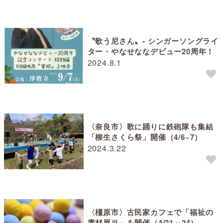
〝歌う尼さん〟- シンガーソングライ
ター・やなせななデビュー20周年！
2024.8.1
〈奈良市〉歌に踊りに鉄砲隊も集結
「柳生さくら祭」開催（4/6~7）
2024.3.22
〈橿原市〉古民家カフェで「福祉の
素材展Ⅲ」を開催（4/21～24）