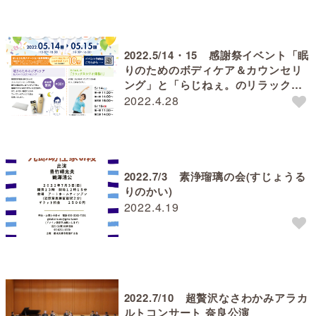
2022.5/14・15 感謝祭イベント「眠
りのためのボディケア＆カウンセリ
ング」と「らじねぇ。のリラックス
ラジオ体操！」
2022.4.28
2022.7/3 素浄瑠璃の会(すじょうる
りのかい)
2022.4.19
2022.7/10 超贅沢なさわかみアラカ
ルトコンサート 奈良公演