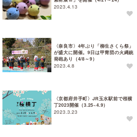
2023.4.13
〈奈良市〉4年ぶり「柳生さくら祭」
が盛大に開催。9日は甲冑団の火縄銃
発砲あり（4/8～9）
2023.4.8
〈京都府井手町〉JR玉水駅前で桜横
丁2023開催（3.25~4.9）
2023.3.23