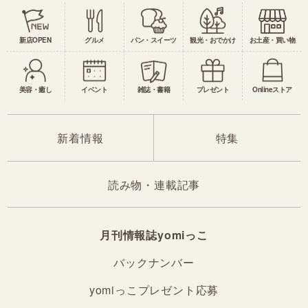
新店OPEN
グルメ
パン・スイーツ
観光・おでかけ
お土産・買い物
美容・癒し
イベント
雑誌・書籍
プレゼント
Onlineストア
新着情報
特集
読み物・連載記事
月刊情報誌yomiっこ
バックナンバー
yomiっこプレゼント応募