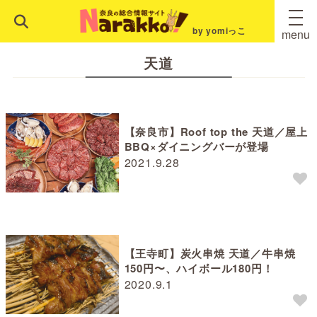
by yomiっこ
menu
天道
【奈良市】Roof top the 天道／屋上
BBQ×ダイニングバーが登場
2021.9.28
【王寺町】炭火串焼 天道／牛串焼
150円〜、ハイボール180円！
2020.9.1