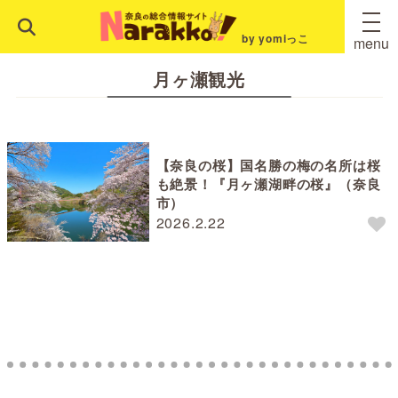
by yomiっこ
menu
月ヶ瀬観光
【奈良の桜】国名勝の梅の名所は桜
も絶景！『月ヶ瀬湖畔の桜』（奈良
市）
2026.2.22