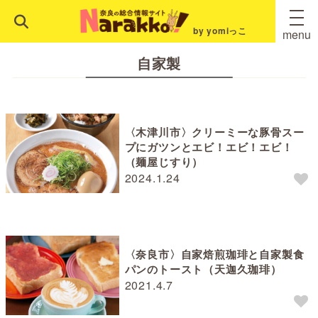
by yomiっこ
menu
自家製
〈木津川市〉クリーミーな豚骨スー
プにガツンとエビ！エビ！エビ！
（麺屋じすり）
2024.1.24
〈奈良市〉自家焙煎珈琲と自家製食
パンのトースト（天迦久珈琲）
2021.4.7