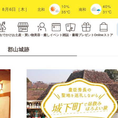
10%
40%
8月6日［木］
北
和
南
和
35℃
31℃
おでかけ
お土産・買い物
美容・癒し
イベント
雑誌・書籍
プレゼント
Onlineストア
郡山城跡