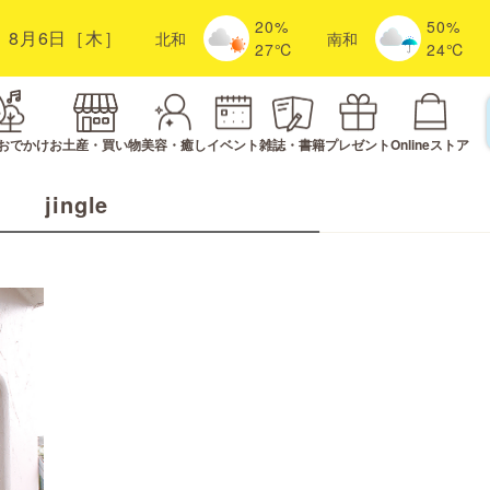
20%
50%
8月6日［木］
北
和
南
和
27℃
24℃
おでかけ
お土産・買い物
美容・癒し
イベント
雑誌・書籍
プレゼント
Onlineストア
jingle