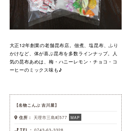
大正12年創業の老舗昆布店。佃煮、塩昆布、ふり
かけなど、体が喜ぶ昆布を多数ラインナップ。人
気の昆布あめは、梅・ハニーレモン・チョコ・コ
ーヒーのミックス味も♪
名物こんぶ 吉川屋
住所：
天理市三島町577
MAP
TEL：
0743-63-3328