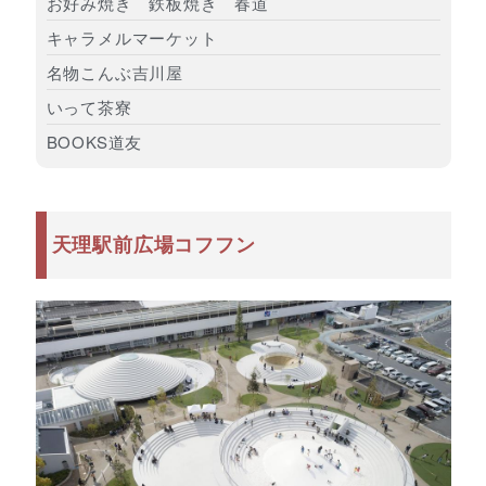
お好み焼き 鉄板焼き 春道
キャラメルマーケット
名物こんぶ吉川屋
いって茶寮
BOOKS道友
天理駅前広場コフフン