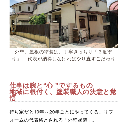
外壁、屋根の塗装は、丁寧きっちり「３度塗
り」。 代表が納得しなければやり直すこだわり
仕事は腕と“心 ”でするもの
地域に根付く、塗装職人の決意と覚
悟
持ち家だと10年～20年ごとにやってくる、リフ
ォームの代表格とされる「外壁塗装」。