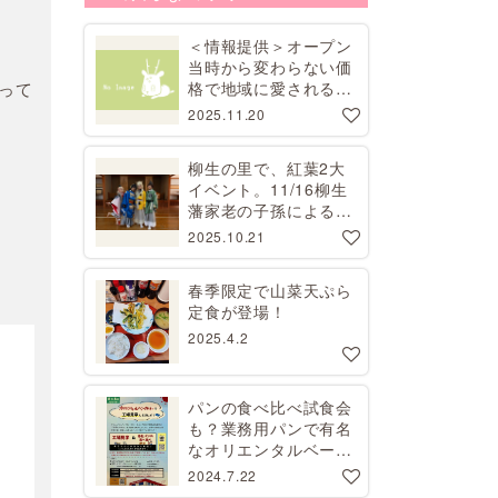
＜情報提供＞オープン
当時から変わらない価
格で地域に愛される昭
って
和レトロな喫茶店
2025.11.20
柳生の里で、紅葉2大
イベント。11/16柳生
藩家老の子孫による講
演会、11/29コスプレ
2025.10.21
撮影会【要予約】
春季限定で山菜天ぷら
定食が登場！
2025.4.2
パンの食べ比べ試食会
も？業務用パンで有名
なオリエンタルベーカ
リーで工場見学開催
2024.7.22