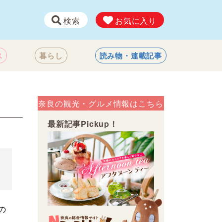
検索
お気に入り
ス
暮らし
読み物・連載記事
奈良の観光・グルメ情報はこちら
最新記事Pickup！
の