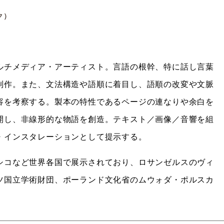
ク）
ルチメディア・アーティスト。言語の根幹、特に話し言葉
制作。また、文法構造や語順に着目し、語順の改変や文脈
容を考察する。製本の特性であるページの連なりや余白を
開し、非線形的な物語を創造。テキスト／画像／音響を組
・インスタレーションとして提示する。
シコなど世界各国で展示されており、ロサンゼルスのヴィ
ツ国立学術財団、ポーランド文化省のムウォダ・ポルスカ