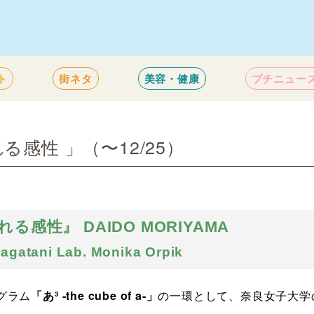
ト
街ネタ
美容・健康
プチニュー
感性 」（〜12/25）
感性』 DAIDO MORIYAMA
gatani Lab. Monika Orpik
グラム
「あ³ -the cube of a-」
の一環として、奈良女子大学