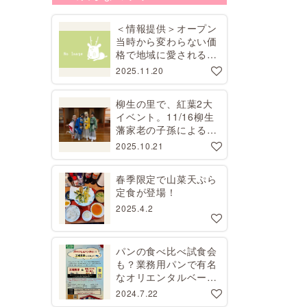
＜情報提供＞オープン
当時から変わらない価
格で地域に愛される昭
和レトロな喫茶店
2025.11.20
柳生の里で、紅葉2大
イベント。11/16柳生
藩家老の子孫による講
演会、11/29コスプレ
2025.10.21
撮影会【要予約】
春季限定で山菜天ぷら
定食が登場！
2025.4.2
パンの食べ比べ試食会
も？業務用パンで有名
なオリエンタルベーカ
リーで工場見学開催
2024.7.22