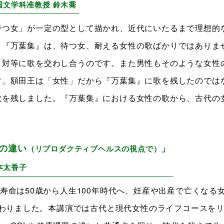
国文学科准教授 鈴木喬
待つ女」が一定の型として描かれ、近代にいたるまで理想的
、『万葉集』は、待つ女、耐える女性の歌ばかりではありま
と対等に歌を交わし合うのです。また男性もそのような女性
す。額田王は「女性」だから『万葉集』に歌を残したのでは
歌を残しました。『万葉集』における女性の歌から、古代の
の違い
」
（リプロダクティブヘルスの視点で）
本太香子
寿命は50歳から人生100年時代へ、妊産や出産で亡くなる
と変わりました。本講演では古代と現代女性のライフコースを