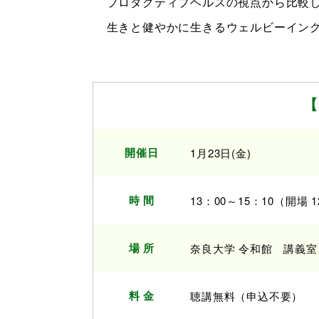
プロダクティブヘルスの視点から比較し
生きと健やかに生きるウェルビーイン
【
開催日
1月23日(金)
時 間
13：00～15：10（開場 
場 所
奈良大学 令和館 講義室
料 金
聴講無料（申込不要）