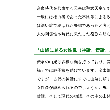
奈良時代を代表する天皇は聖武天皇で
一般には権力者であった不比等による
は深い絆で結ばれた夫婦であったと考
人の関係性や時代に果たした役割を明
「山姥に見る女性像（神話、昔話、
伝承の山姥は多様な顔を持っており、
福」では継子娘を助けています。金太
ですが、古代の神話にすでに山姥に類
女性像が認められるのでしょうか。鬼
昔話、そして現代の物語、その中の山