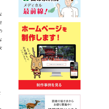
な
せ
の
な
女
女
リ