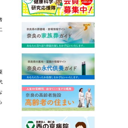
。
者
二
粟
代
な
ら