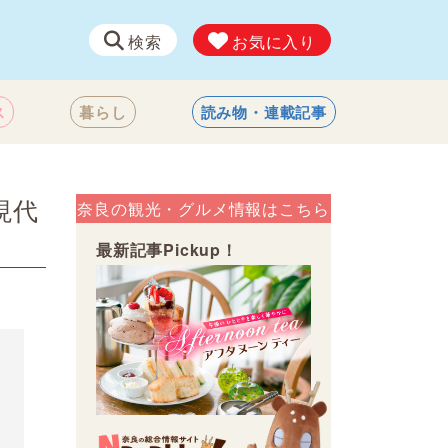
検索
お気に入り
ス
暮らし
読み物・連載記事
現代
奈良の観光・グルメ情報はこちら
最新記事Pickup！
会