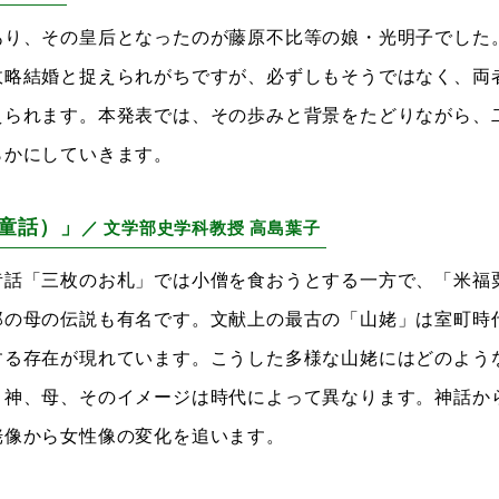
あり、その皇后となったのが藤原不比等の娘・光明子でした
政略結婚と捉えられがちですが、必ずしもそうではなく、両
えられます。本発表では、その歩みと背景をたどりながら、
らかにしていきます。
童話）」
／ 文学部史学科教授 高島葉子
昔話「三枚のお札」では小僧を食おうとする一方で、「米福
郎の母の伝説も有名です。文献上の最古の「山姥」は室町時
する存在が現れています。こうした多様な山姥にはどのよう
、神、母、そのイメージは時代によって異なります。神話か
姥像から女性像の変化を追います。