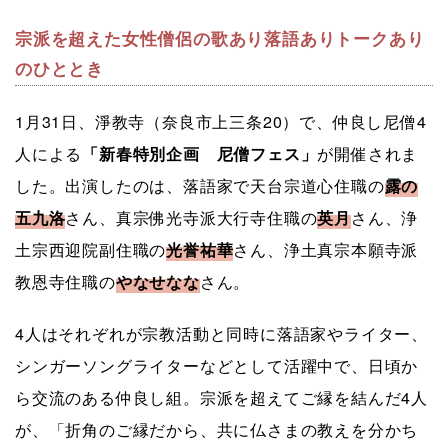
宗派を超えた女性僧侶の歌あり落語ありトークあり
のひととき
1月31日、淨教寺（奈良市上三条20）で、仲良し尼僧4
人による
「新春特別企画 尼僧フェス」
が開催されま
した。出演したのは、落語家で天台宗道心住職の
露の
五九洛
さん、真宗佛光寺派大行寺住職の
英月
さん、浄
土宗西迎院副住職の
光誉祐華
さん、浄土真宗本願寺派
教恩寺住職の
やなせなな
さん。
4人はそれぞれが宗教活動と同時に落語家やライター、
シンガーソングライターなどとして活躍中で、日頃か
ら交流のある仲良し組。宗派を超えてご縁を結んだ4人
が、「折角のご縁だから、共に仏さまの教えを分かち