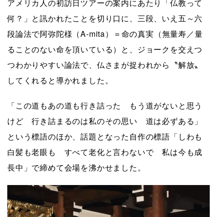
アメリカ人の初訪日ツアーの案内にあたり「仏教って
何？」と訊かれたことを切り口に、三段、いえ五～六
段論法で阿弥陀様（A-mita）＝命の真実（無量寿／量
ることのない命を頂いている）と、ジョークを交えつ
つわかりやすい論法で、仏さまが捉われから〝解放〟
してくれると導かれました。
「この道もあの道も行き詰った もう道がないと思う
けど 行き詰まるのは私のその思い 道は必ずある」
という標語のほか、話題となった自作の標語「しわも
白髪も老眼も すべて老化と言わないで 私は今も成
長中」で締めて会場を沸かせました。