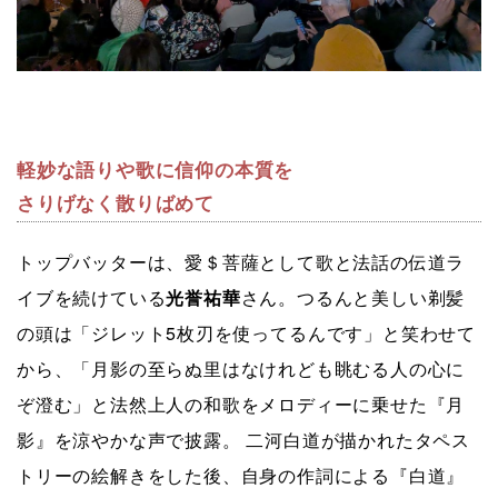
軽妙な語りや歌に信仰の本質を
さりげなく散りばめて
トップバッターは、愛＄菩薩として歌と法話の伝道ラ
イブを続けている
光誉祐華
さん。つるんと美しい剃髪
の頭は「ジレット5枚刃を使ってるんです」と笑わせて
から、「月影の至らぬ里はなけれども眺むる人の心に
ぞ澄む」と法然上人の和歌をメロディーに乗せた『月
影』を涼やかな声で披露。 二河白道が描かれたタペス
トリーの絵解きをした後、自身の作詞による『白道』