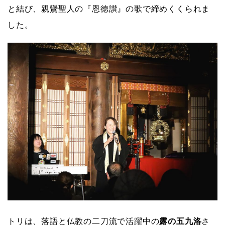
と結び、親鸞聖人の『恩徳讃』の歌で締めくくられま
した。
トリは、落語と仏教の二刀流で活躍中の
露の五九洛
さ