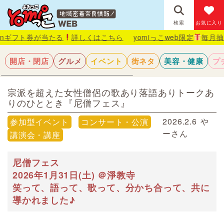
検索
お気に入り
る
詳しくはこちら
yomiっこweb限定
毎月抽選で1名様にAma
開店・閉店
グルメ
イベント
街ネタ
美容・健康
プ
宗派を超えた女性僧侶の歌あり落語ありトークあ
りのひととき『尼僧フェス』
2026.2.6
や
参加型イベント
コンサート・公演
ーさん
講演会・講座
尼僧フェス
2026年1月31日(土) ＠淨教寺
笑って、語って、歌って、分かち合って、共に
導かれました♪