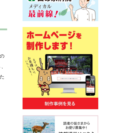
の
ら、
た