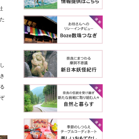
社
た
し
き
る
ぞ