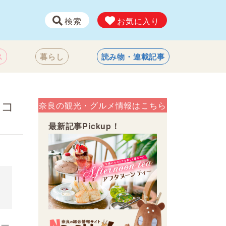
検索
お気に入り
ス
暮らし
読み物・連載記事
館コ
奈良の観光・グルメ情報はこちら
最新記事Pickup！