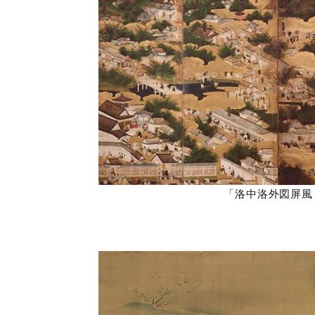
「洛中洛外図屏風