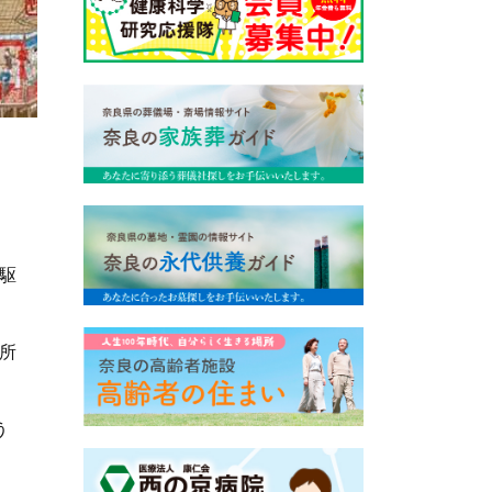
。
駆
所
う