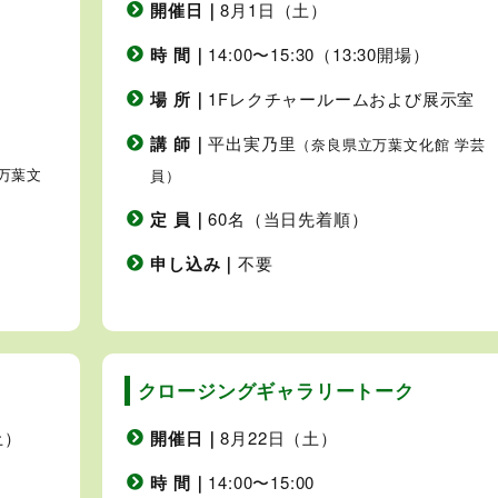
開催日｜
8月1日（土）
時 間｜
14:00〜15:30（13:30開場）
場 所｜
1Fレクチャールームおよび展示室
講 師｜
平出実乃里
（奈良県立万葉文化館 学芸
万葉文
員）
定 員｜
60名（当日先着順）
申し込み｜
不要
クロージングギャラリートーク
土）
開催日｜
8月22日（土）
時 間｜
14:00〜15:00