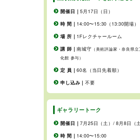
開催日｜
5月17日（日）
時 間｜
14:00〜15:30（13:30開場）
場 所｜
1Fレクチャールーム
講 師｜
南城守
（美術評論家・奈良県立
化館 参与）
定 員｜
60名（当日先着順）
申し込み｜
不要
ギャラリートーク
開催日｜
7月25日（土）/ 8月8日（
時 間｜
14:00〜15:00