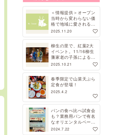
＜情報提供＞オープン
当時から変わらない価
格で地域に愛される昭
和レトロな喫茶店
2025.11.20
柳生の里で、紅葉2大
イベント。11/16柳生
藩家老の子孫による講
演会、11/29コスプレ
2025.10.21
撮影会【要予約】
春季限定で山菜天ぷら
定食が登場！
2025.4.2
パンの食べ比べ試食会
も？業務用パンで有名
なオリエンタルベーカ
リーで工場見学開催
2024.7.22